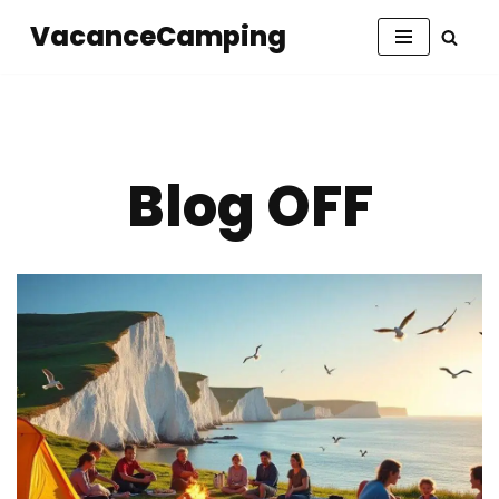
VacanceCamping
Aller
au
contenu
Blog OFF