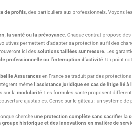
te de profils
, des particuliers aux professionnels. Voyons l
ion, la santé ou la prévoyance
. Chaque contrat propose des 
volutives permettent d’adapter sa protection au fil des cha
rouveront ici des
solutions taillées sur mesure
. Les garant
e professionnelle ou l’interruption d’activité
. Un point no
Abeille Assurances
en France se traduit par des protections
 intègrent même
l’assistance juridique en cas de litige lié à l
is sur la
modularité
. Les formules santé proposent différen
couverture ajustables. Cerise sur le gâteau : un système de
iconque cherche
une protection complète sans sacrifier la 
n groupe historique et des innovations en matière de serv