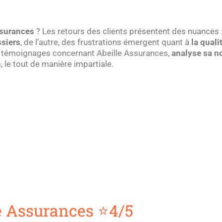
ssurances
? Les retours des clients présentent des nuances :
ssiers
, de l’autre, des frustrations émergent quant à
la qual
es témoignages concernant Abeille Assurances,
analyse sa no
s
, le tout de manière impartiale.
le Assurances ⭐4/5