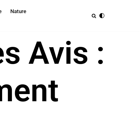
e
Nature
s Avis :
ement