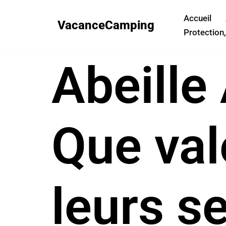
Accueil
VacanceCamping
Aller
Protection,
au
contenu
Abeille
Que val
leurs s