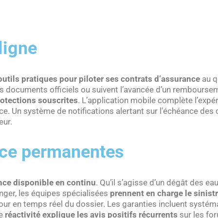
ligne
outils pratiques pour piloter ses contrats d’assurance
au q
es documents officiels ou suivent l’avancée d’un rembourseme
rotections souscrites
. L’application mobile complète l’expé
ce. Un système de notifications alertant sur l’échéance des 
eur.
nce permanentes
nce disponible en continu
. Qu’il s’agisse d’un dégât des e
nger, les équipes spécialisées
prennent en charge le sinist
 jour en temps réel du dossier. Les garanties incluent syst
te
réactivité explique les avis positifs récurrents
sur les fo