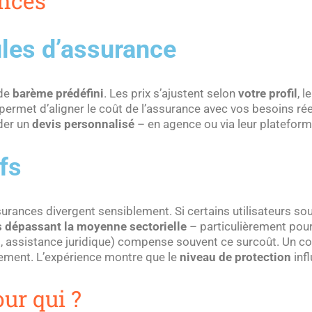
ances
ules d’assurance
 de
barème prédéfini
. Les prix s’ajustent selon
votre profil
, l
permet d’aligner le coût de l’assurance avec vos besoins rée
der un
devis personnalisé
– en agence ou via leur plateforme
ifs
surances divergent sensiblement. Si certains utilisateurs so
fs dépassant la moyenne sectorielle
– particulièrement pour 
assistance juridique) compense souvent ce surcoût. Un co
gement. L’expérience montre que le
niveau de protection
infl
ur qui ?