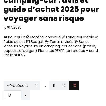
camping-car : avis et
guide d’achat 2025 pour
voyager sans risque
10/07/2025
🚐 Pour qui ? 🛠️ Matériel conseillé 📏 Longueur idéale ⚖️
Poids du set 💶 Budget 🌦️ Terrains visés 🎁 Bonus
lecteurs Voyageurs en camping-car et vans (profilé,
capucine, fourgon) Planches PE/PP renforcées + sand…
Lire la suite »
« Précédent
1
…
11
12
13