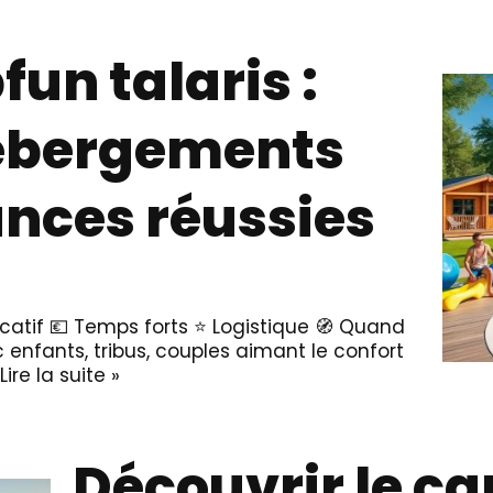
un talaris :
hébergements
nces réussies
dicatif 💶 Temps forts ⭐ Logistique 🧭 Quand
c enfants, tribus, couples aimant le confort
Lire la suite »
Découvrir le c