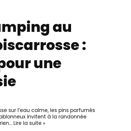
camping au
biscarrosse :
pour une
sie
isse sur l’eau calme, les pins parfumés
ablonneux invitent à la randonnée
 rien…
Lire la suite »