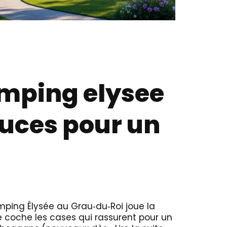
amping elysee
stuces pour un
mping Élysée au Grau‑du‑Roi joue la
se coche les cases qui rassurent pour un