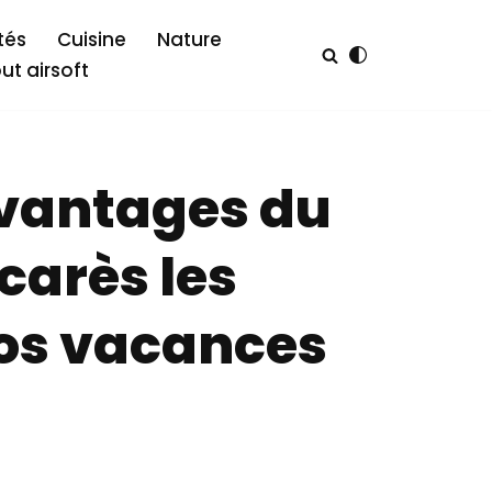
tés
Cuisine
Nature
out airsoft
avantages du
carès les
os vacances