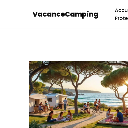
Accue
VacanceCamping
Aller
Prote
au
contenu