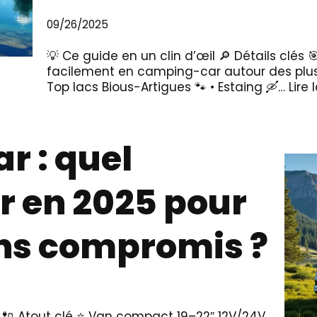
09/26/2025
💡 Ce guide en un clin d’œil 🔎 Détails clés 
facilement en camping-car autour des plus 
Top lacs Bious-Artigues 🐾 • Estaing 🛶…
Lire 
r : quel
r en 2025 pour
ns compromis ?
ion 🔌 Atout clé ⭐ Van compact 19–22″ 12V/24V