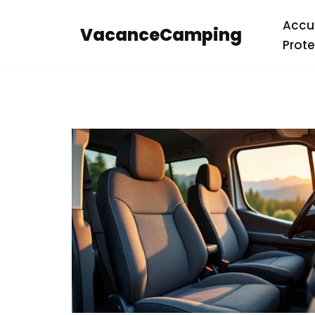
Accue
VacanceCamping
Aller
Prote
au
contenu