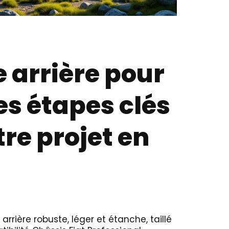
e arrière pour
es étapes clés
tre projet en
 arrière robuste, léger et étanche, taillé