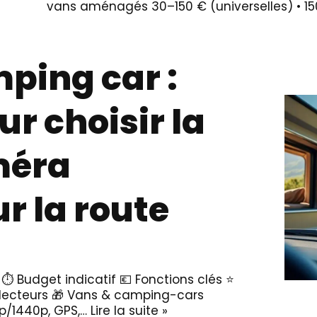
vans aménagés 30–150 € (universelles) • 
ing car :
r choisir la
méra
 la route
n ⏱️ Budget indicatif 💶 Fonctions clés ⭐
s lecteurs 🎁 Vans & camping-cars
p/1440p, GPS,…
Lire la suite »