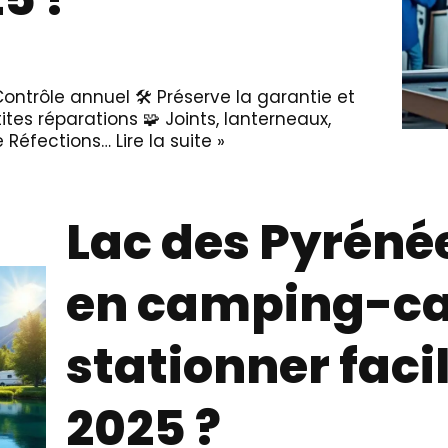
Contrôle annuel 🛠️ Préserve la garantie et
ites réparations 🧩 Joints, lanterneaux,
e Réfections…
Lire la suite »
Lac des Pyréné
en camping-car
stationner fac
2025 ?