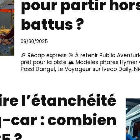
pour partir hor
battus ?
09/30/2025
🔎 Récap express 🎯 À retenir Public Avent
prêt pour la piste 🏔️ Modèles phares Hymer
Pössl Dangel, Le Voyageur sur Iveco Daily,
ire l’étanchéité
-car : combien
5 ?