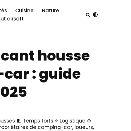
tés
Cuisine
Nature
out airsoft
ricant housse
car : guide
2025
ousses 🧵 Temps forts ⭐ Logistique ⚙️
opriétaires de camping-car, loueurs,