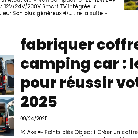
 12V/24V/230V Smart TV intégrée 📡
uleur Son plus généreux 🔊…
Lire la suite »
fabriquer coffr
camping car : l
pour réussir vo
2025
09/24/2025
🧭 Axe 🔑 Points clés Objectif Créer un coffre