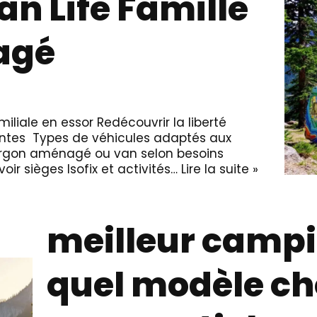
an Life Famille
agé
miliale en essor Redécouvrir la liberté
intes Types de véhicules adaptés aux
ourgon aménagé ou van selon besoins
ir sièges Isofix et activités…
Lire la suite »
meilleur campi
quel modèle cho