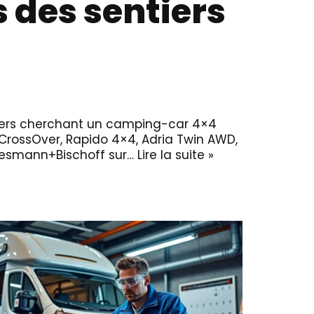
s des sentiers
uriers cherchant un camping-car 4×4
 CrossOver, Rapido 4×4, Adria Twin AWD,
 Niesmann+Bischoff sur…
Lire la suite »