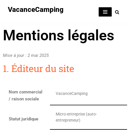
VacanceCamping
Aller
au
Mentions légales
contenu
Mise à jour : 2 mai 2025
1. Éditeur du site
Nom commercial
VacanceCamping
/ raison sociale
Micro-entreprise (auto-
Statut juridique
entrepreneur)