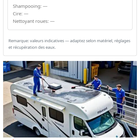
Shampooing: —
Cire: —
Nettoyant roues: —
Remarque: valeurs indicatives — adaptez selon matériel, réglages
Détails du calcul
et récupération des eaux.