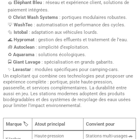
🧽
Eléphant Bleu
: réseau et expérience client, solutions de
paiement intégrées.
⚙️
Christ Wash Systems
: portiques modulaires robustes.
💡
WashTec
: automatisation et performance des cycles.
🔩
Istobal
: adaptation aux véhicules lourds.
🌊
Hypromat
: gestion des effluents et traitement de l’eau.
🧰
Autoclean
: simplicité d’exploitation.
♻️
Aquarama
: solutions écologiques.
🚍
Giant Lavage
: spécialisation en grands gabarits.
✨
Lavastar
: modules spécifiques pour camping-cars.
Un exploitant qui combine ces technologies peut proposer une
expérience complète : portique, piste haute-pression,
passerelle, et services complémentaires. La durabilité entre
aussi en jeu. Les stations modernes adoptent des produits
biodégradables et des systèmes de recyclage des eaux usées
pour limiter l’impact environnemental.
Marque 🏷️
Atout principal
Convient pour
Haute-pression
Stations multi-usages 🚗
Kärcher