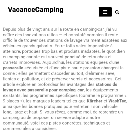
VacanceCamping
Aller
au
Depuis plus de vingt ans sur la route en camping-car, j’ai vu
contenu
naître des innovations utiles — et constaté combien il reste
difficile de trouver des stations de lavage vraiment adaptées aux
véhicules grands gabarits. Entre toits sales impossible à
atteindre, portiques trop bas et produits inadaptés, le quotidien
du camping-cariste est souvent ponctué de retouches et
d’arrêts improvisés. Aujourd’hui, les stations équipées d’une
passerelle
sécurisée et d’une piste haute-pression changent la
donne : elles permettent d’accéder au toit, d’éliminer sève,
fientes et pollution, et de préserver vernis et accessoires. Cet
article explore en profondeur les avantages des
stations de
lavage avec passerelle pour camping-car
, les équipements
existants, les programmes spécifiques (comme le programme «
9 places »), les marques leaders telles que
Kärcher
et
WashTec
,
ainsi que les bonnes pratiques pour entretenir son véhicule
long, large et haut. Si vous rêvez, comme moi, de reprendre un
camping ou de proposer un service adapté à notre
communauté, voici des pistes concrètes, techniques et
commerciales à considérer.