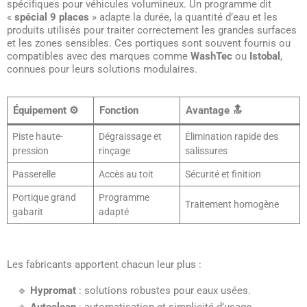
spécifiques pour véhicules volumineux. Un programme dit
«
spécial 9 places
» adapte la durée, la quantité d’eau et les
produits utilisés pour traiter correctement les grandes surfaces
et les zones sensibles. Ces portiques sont souvent fournis ou
compatibles avec des marques comme
WashTec
ou
Istobal
,
connues pour leurs solutions modulaires.
Équipement ⚙️
Fonction
Avantage 🔝
Piste haute-
Dégraissage et
Élimination rapide des
pression
rinçage
salissures
Passerelle
Accès au toit
Sécurité et finition
Portique grand
Programme
Traitement homogène
gabarit
adapté
Les fabricants apportent chacun leur plus :
🔹
Hypromat
: solutions robustes pour eaux usées.
🔹
Autoclean
: automatisation et simplicité d’usage.