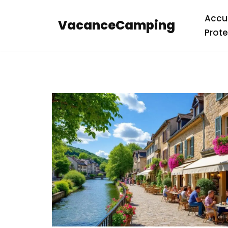
Accue
VacanceCamping
Aller
Prote
au
contenu