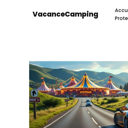
Accue
VacanceCamping
Aller
Prote
au
contenu