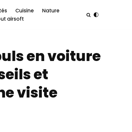
tés
Cuisine
Nature
out airsoft
uls en voiture
seils et
e visite