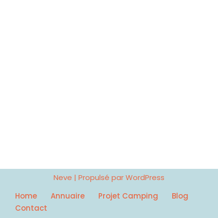
Neve
| Propulsé par
WordPress
Home
Annuaire
Projet Camping
Blog
Contact