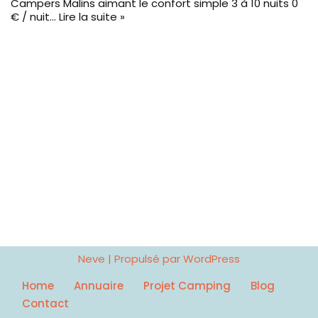
Campers Malins aimant le confort simple 3 à 10 nuits 0
€ / nuit…
Lire la suite »
Neve
| Propulsé par
WordPress
Home
Annuaire
Projet Camping
Blog
Contact