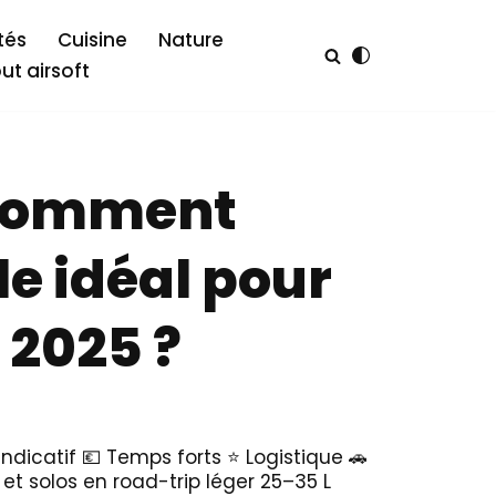
tés
Cuisine
Nature
out airsoft
: comment
le idéal pour
 2025 ?
indicatif 💶 Temps forts ⭐ Logistique 🚗
 et solos en road-trip léger 25–35 L