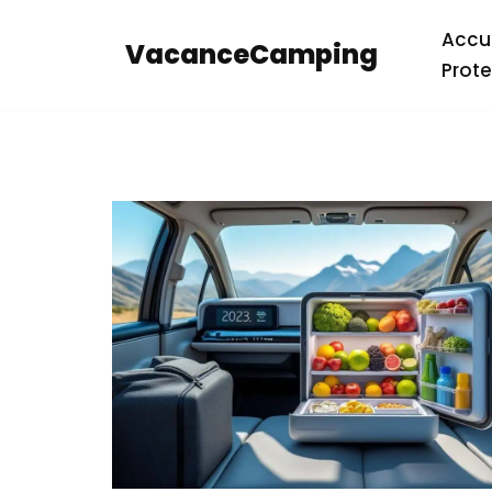
Accue
VacanceCamping
Aller
Prote
au
contenu