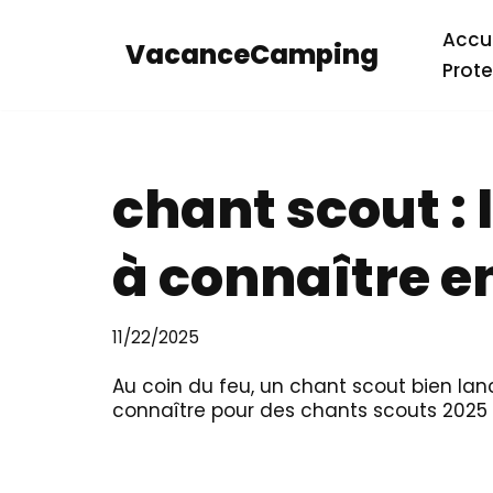
Accue
VacanceCamping
Aller
Prote
au
contenu
chant scout :
à connaître e
11/22/2025
Au coin du feu, un chant scout bien lan
connaître pour des chants scouts 202