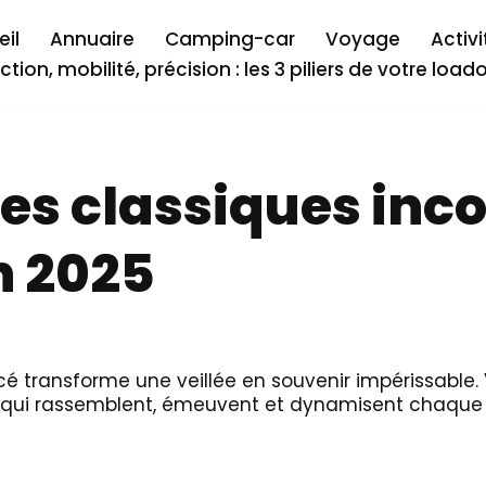
il
Annuaire
Camping-car
Voyage
Activi
ction, mobilité, précision : les 3 piliers de votre load
 les classiques in
n 2025
cé transforme une veillée en souvenir impérissable. 
5 qui rassemblent, émeuvent et dynamisent chaqu