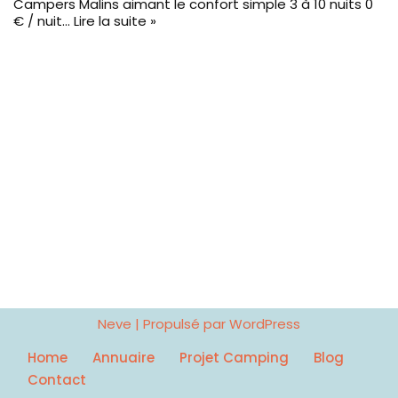
Campers Malins aimant le confort simple 3 à 10 nuits 0
€ / nuit…
Lire la suite »
Neve
| Propulsé par
WordPress
Home
Annuaire
Projet Camping
Blog
Contact