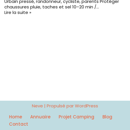
Urbain pressé, randonneur, cycliste, parents Protéger
chaussures pluie, taches et sel 10–20 min /…
Lire la suite »
Neve
| Propulsé par
WordPress
Home
Annuaire
Projet Camping
Blog
Contact