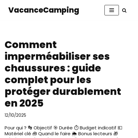
VacanceCamping
Aller
au
contenu
Comment
imperméabiliser ses
chaussures : guide
complet pour les
protéger durablement
en 2025
12/10/2025
Pour qui ? 👣 Objectif 🎯 Durée ⏱️ Budget indicatif 💶
Matériel clé 🧰 Quand le faire 🌦️ Bonus lecteurs 🎁