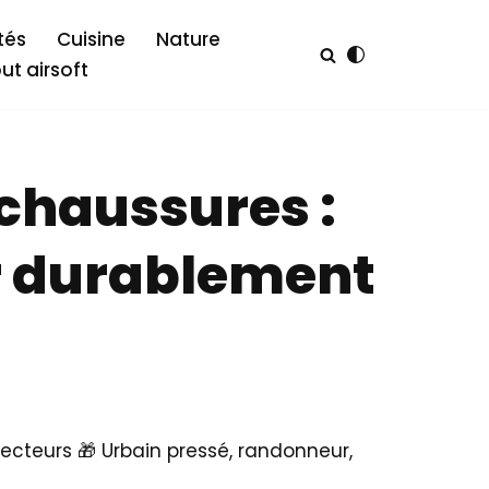
tés
Cuisine
Nature
out airsoft
chaussures :
r durablement
 lecteurs 🎁 Urbain pressé, randonneur,