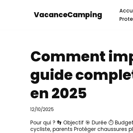
Accue
VacanceCamping
Aller
Prote
au
contenu
Comment impe
guide complet
en 2025
12/10/2025
Pour qui ? 👣 Objectif 🎯 Durée ⏱️ Budget
cycliste, parents Protéger chaussures pl