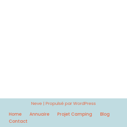
Neve
| Propulsé par
WordPress
Home
Annuaire
Projet Camping
Blog
Contact