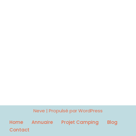
Neve
| Propulsé par
WordPress
Home
Annuaire
Projet Camping
Blog
Contact