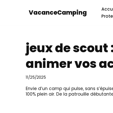
Accue
VacanceCamping
Aller
Prote
au
contenu
jeux de scout 
animer vos ac
11/25/2025
Envie d’un camp qui pulse, sans s’épuis
100% plein air. De la patrouille débutan