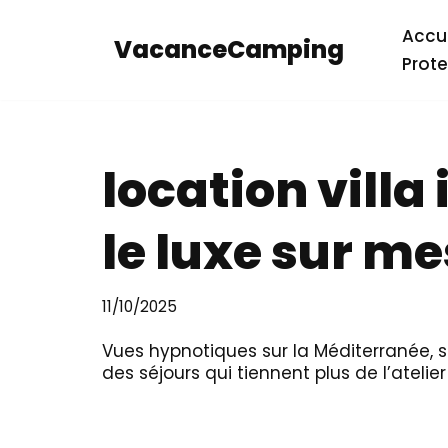
Accue
VacanceCamping
Aller
Prote
au
contenu
location villa 
le luxe sur m
11/10/2025
Vues hypnotiques sur la Méditerranée, se
des séjours qui tiennent plus de l’ateli