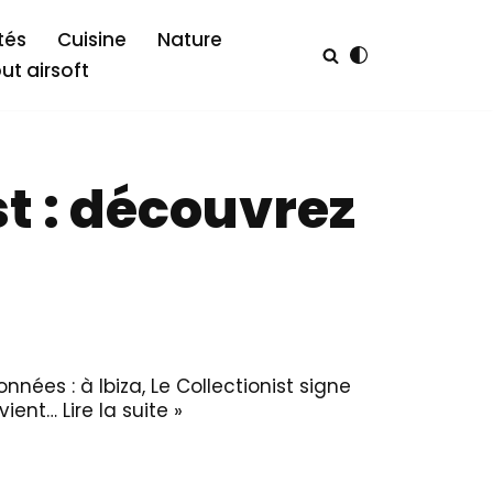
tés
Cuisine
Nature
out airsoft
ist : découvrez
nées : à Ibiza, Le Collectionist signe
evient…
Lire la suite »