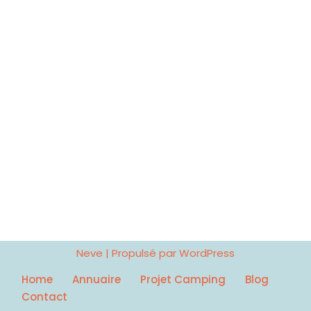
Neve
| Propulsé par
WordPress
Home
Annuaire
Projet Camping
Blog
Contact