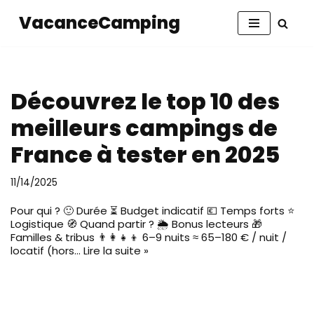
VacanceCamping
Aller
au
contenu
Découvrez le top 10 des
meilleurs campings de
France à tester en 2025
11/14/2025
Pour qui ? 🙂 Durée ⏳ Budget indicatif 💶 Temps forts ⭐
Logistique 🧭 Quand partir ? 🌦️ Bonus lecteurs 🎁
Familles & tribus 👨‍👩‍👧‍👦 6–9 nuits ≈ 65–180 € / nuit /
locatif (hors…
Lire la suite »