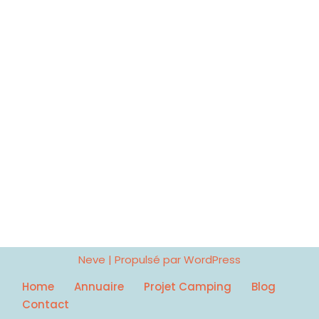
Neve
| Propulsé par
WordPress
Home
Annuaire
Projet Camping
Blog
Contact