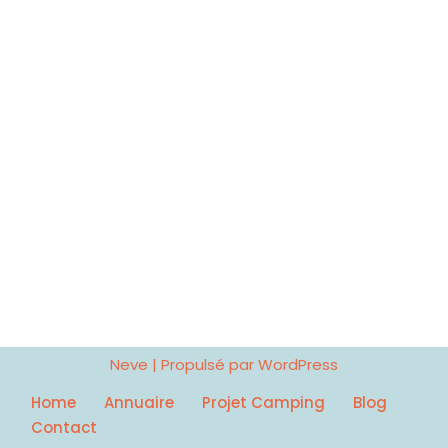
Neve
| Propulsé par
WordPress
Home
Annuaire
Projet Camping
Blog
Contact