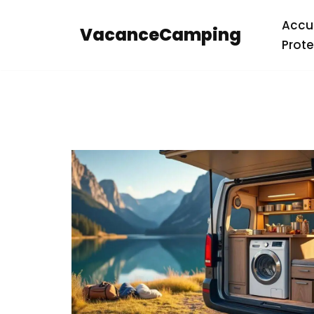
Accue
VacanceCamping
Aller
Prote
au
contenu