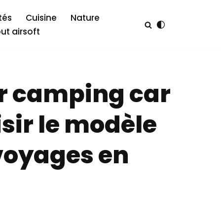
tés
Cuisine
Nature
out airsoft
r camping car
sir le modèle
 voyages en