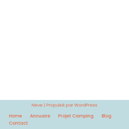
Neve
| Propulsé par
WordPress
Home
Annuaire
Projet Camping
Blog
Contact