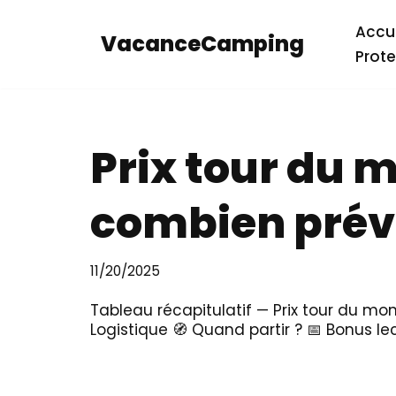
Accue
VacanceCamping
Aller
Prote
au
contenu
Prix tour du m
combien prévo
11/20/2025
Tableau récapitulatif — Prix tour du mon
Logistique 🧭 Quand partir ? 📅 Bonus l