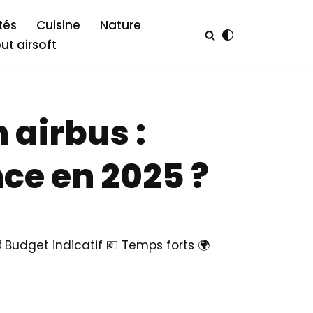
tés
Cuisine
Nature
out airsoft
 airbus :
ce en 2025 ?
️ Budget indicatif 💶 Temps forts 🌍