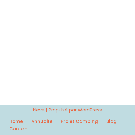
Neve
| Propulsé par
WordPress
Home
Annuaire
Projet Camping
Blog
Contact