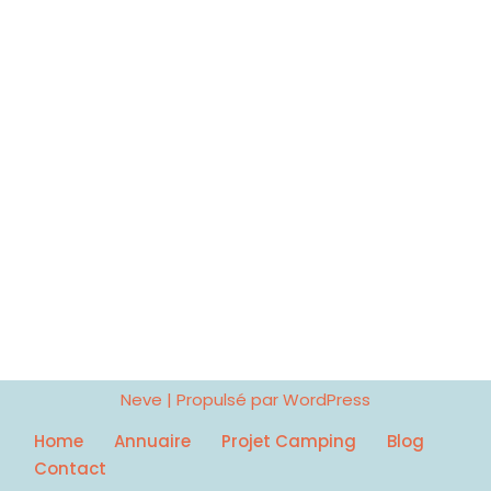
Neve
| Propulsé par
WordPress
Home
Annuaire
Projet Camping
Blog
Contact