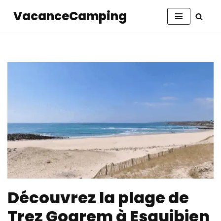
VacanceCamping
Aller
au
contenu
Découvrez la plage de
Trez Goarem à Esquibien