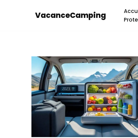
Accue
VacanceCamping
Aller
Prote
au
contenu