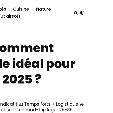
tés
Cuisine
Nature
out airsoft
: comment
le idéal pour
 2025 ?
indicatif 💶 Temps forts ⭐ Logistique 🚗
 et solos en road-trip léger 25–35 L