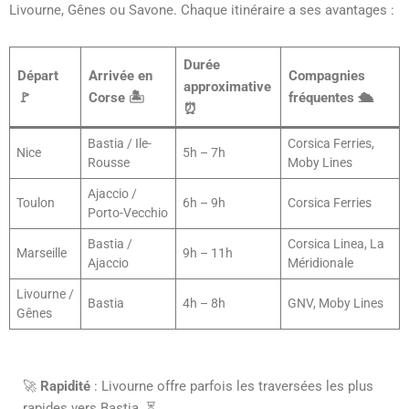
Livourne, Gênes ou Savone. Chaque itinéraire a ses avantages :
Durée
Départ
Arrivée en
Compagnies
approximative
🚩
Corse 🏝️
fréquentes 🛳️
⏰
Bastia / Ile-
Corsica Ferries,
Nice
5h – 7h
Rousse
Moby Lines
Ajaccio /
Toulon
6h – 9h
Corsica Ferries
Porto-Vecchio
Bastia /
Corsica Linea, La
Marseille
9h – 11h
Ajaccio
Méridionale
Livourne /
Bastia
4h – 8h
GNV, Moby Lines
Gênes
🚀
Rapidité
: Livourne offre parfois les traversées les plus
rapides vers Bastia. ⏳