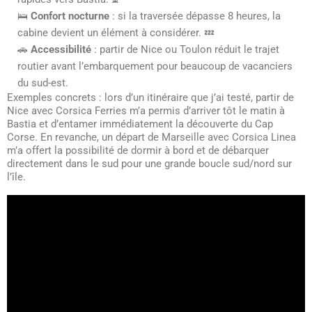
🛌
Confort nocturne
: si la traversée dépasse 8 heures, la
cabine devient un élément à considérer. 💤
🚗
Accessibilité
: partir de Nice ou Toulon réduit le trajet
routier avant l’embarquement pour beaucoup de vacanciers
du sud-est.
Exemples concrets : lors d’un itinéraire que j’ai testé, partir de
Nice avec Corsica Ferries m’a permis d’arriver tôt le matin à
Bastia et d’entamer immédiatement la découverte du Cap
Corse. En revanche, un départ de Marseille avec Corsica Linea
m’a offert la possibilité de dormir à bord et de débarquer
directement dans le sud pour une grande boucle sud/nord sur
l’île.