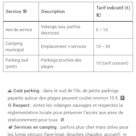
Tarif indicatif (€)
Service 🛠️
Description
💶
Vidange, eau, parfois
Aire de service
0 – 10
électricité
Camping
Emplacement + services
10 – 30
municipal
Parking sud
Parkings proches des
10 (tarif courant)
(petit)
plages
🌊
Coût parking
: dans le sud de l’île, de petits parkings
payants autour des plages peuvent coûter environ 10 €. 🅿️
♻️
Respect
: évitez les vidanges sauvages et respectez la
réglementation locale pour préserver l’accès aux aires de
stationnement pour tous. 🚫
🏕️
Services en camping
: parfois plus cher mais utiles pour
les longs séjours (lave-linge, douches chaudes, accueil). 🧺