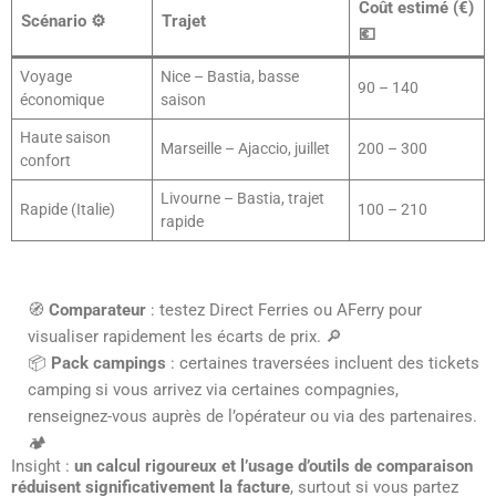
Coût estimé (€)
Scénario ⚙️
Trajet
💶
Voyage
Nice – Bastia, basse
90 – 140
économique
saison
Haute saison
Marseille – Ajaccio, juillet
200 – 300
confort
Livourne – Bastia, trajet
Rapide (Italie)
100 – 210
rapide
🧭
Comparateur
: testez Direct Ferries ou AFerry pour
visualiser rapidement les écarts de prix. 🔎
📦
Pack campings
: certaines traversées incluent des tickets
camping si vous arrivez via certaines compagnies,
renseignez-vous auprès de l’opérateur ou via des partenaires.
🏕️
Insight :
un calcul rigoureux et l’usage d’outils de comparaison
réduisent significativement la facture
, surtout si vous partez