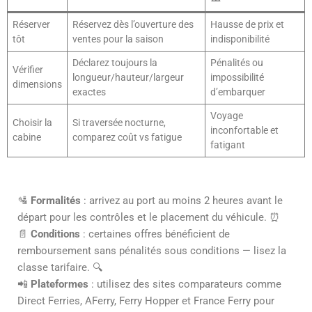
Réserver
Réservez dès l’ouverture des
Hausse de prix et
tôt
ventes pour la saison
indisponibilité
Déclarez toujours la
Pénalités ou
Vérifier
longueur/hauteur/largeur
impossibilité
dimensions
exactes
d’embarquer
Voyage
Choisir la
Si traversée nocturne,
inconfortable et
cabine
comparez coût vs fatigue
fatigant
🛂
Formalités
: arrivez au port au moins 2 heures avant le
départ pour les contrôles et le placement du véhicule. ⏰
📄
Conditions
: certaines offres bénéficient de
remboursement sans pénalités sous conditions — lisez la
classe tarifaire. 🔍
📲
Plateformes
: utilisez des sites comparateurs comme
Direct Ferries, AFerry, Ferry Hopper et France Ferry pour