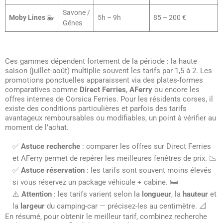
Savone /
Moby Lines
🐳
5h – 9h
85 – 200 €
Gênes
Ces gammes dépendent fortement de la période : la haute
saison (juillet-août) multiplie souvent les tarifs par 1,5 à 2. Les
promotions ponctuelles apparaissent via des plates-formes
comparatives comme
Direct Ferries
,
AFerry
ou encore les
offres internes de Corsica Ferries. Pour les résidents corses, il
existe des conditions particulières et parfois des tarifs
avantageux remboursables ou modifiables, un point à vérifier au
moment de l’achat.
✅
Astuce recherche
: comparer les offres sur Direct Ferries
et AFerry permet de repérer les meilleures fenêtres de prix. 📉
✅
Astuce réservation
: les tarifs sont souvent moins élevés
si vous réservez un package véhicule + cabine. 🛏️
⚠️
Attention
: les tarifs varient selon la
longueur
, la
hauteur
et
la
largeur
du camping-car — précisez-les au centimètre. 📐
En résumé, pour obtenir le meilleur tarif, combinez recherche