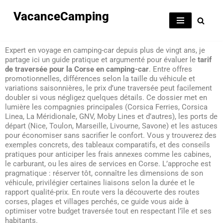
VacanceCamping
Aller
au
Expert en voyage en camping-car depuis plus de vingt ans, je
contenu
partage ici un guide pratique et argumenté pour évaluer le
tarif
de traversée pour la Corse en camping-car
. Entre offres
promotionnelles, différences selon la taille du véhicule et
variations saisonnières, le prix d’une traversée peut facilement
doubler si vous négligez quelques détails. Ce dossier met en
lumière les compagnies principales (Corsica Ferries, Corsica
Linea, La Méridionale, GNV, Moby Lines et d’autres), les ports de
départ (Nice, Toulon, Marseille, Livourne, Savone) et les astuces
pour économiser sans sacrifier le confort. Vous y trouverez des
exemples concrets, des tableaux comparatifs, et des conseils
pratiques pour anticiper les frais annexes comme les cabines,
le carburant, ou les aires de services en Corse. L’approche est
pragmatique : réserver tôt, connaître les dimensions de son
véhicule, privilégier certaines liaisons selon la durée et le
rapport qualité-prix. En route vers la découverte des routes
corses, plages et villages perchés, ce guide vous aide à
optimiser votre budget traversée tout en respectant l’île et ses
habitants.