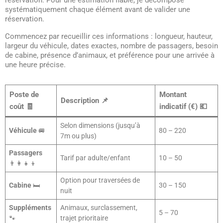
réservation. Pour une estimation fiable, je décompose
systématiquement chaque élément avant de valider une
réservation.
Commencez par recueillir ces informations : longueur, hauteur,
largeur du véhicule, dates exactes, nombre de passagers, besoin
de cabine, présence d’animaux, et préférence pour une arrivée à
une heure précise.
Poste de
Montant
Description 📌
coût 🧾
indicatif (€) 💶
Selon dimensions (jusqu’à
Véhicule
🚐
80 – 220
7m ou plus)
Passagers
Tarif par adulte/enfant
10 – 50
👨‍👩‍👧‍👦
Option pour traversées de
Cabine
🛏️
30 – 150
nuit
Suppléments
Animaux, surclassement,
5 – 70
🐾
trajet prioritaire