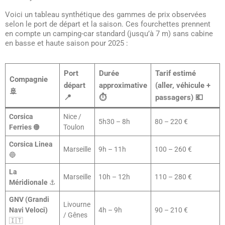
Voici un tableau synthétique des gammes de prix observées
selon le port de départ et la saison. Ces fourchettes prennent
en compte un camping-car standard (jusqu’à 7 m) sans cabine
en basse et haute saison pour 2025 :
Port
Durée
Tarif estimé
Compagnie
départ
approximative
(aller, véhicule +
🚢
📍
⏱️
passagers) 💶
Corsica
Nice /
5h30 – 8h
80 – 220 €
Ferries
🟠
Toulon
Corsica Linea
Marseille
9h – 11h
100 – 260 €
🔵
La
Marseille
10h – 12h
110 – 280 €
Méridionale
⚓
GNV (Grandi
Livourne
Navi Veloci)
4h – 9h
90 – 210 €
/ Gênes
🇮🇹