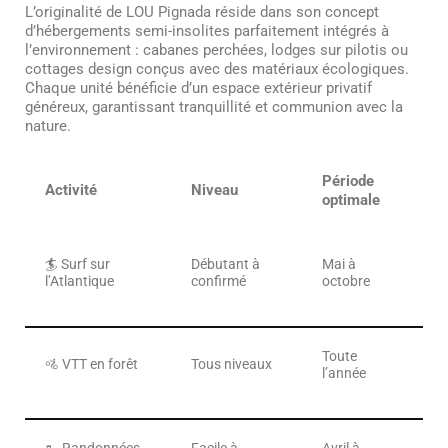
L’originalité de LOU Pignada réside dans son concept
d’hébergements semi-insolites parfaitement intégrés à
l’environnement : cabanes perchées, lodges sur pilotis ou
cottages design conçus avec des matériaux écologiques.
Chaque unité bénéficie d’un espace extérieur privatif
généreux, garantissant tranquillité et communion avec la
nature.
Période
Activité
Niveau
optimale
🏄 Surf sur
Débutant à
Mai à
l’Atlantique
confirmé
octobre
Toute
🚵 VTT en forêt
Tous niveaux
l’année
🥾 Randonnées
Facile à
Avril à