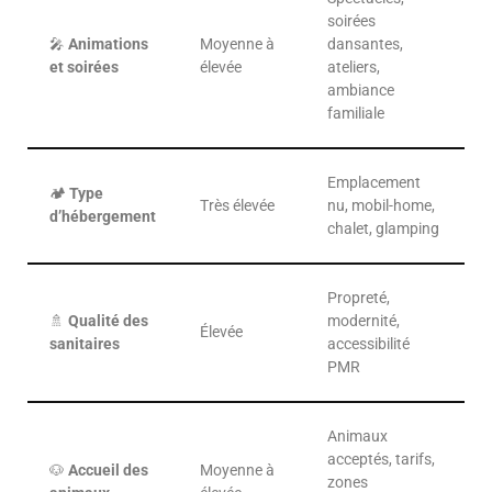
soirées
🎤
Animations
Moyenne à
dansantes,
et soirées
élevée
ateliers,
ambiance
familiale
Emplacement
🏕️
Type
Très élevée
nu, mobil-home,
d’hébergement
chalet, glamping
Propreté,
🚿
Qualité des
modernité,
Élevée
sanitaires
accessibilité
PMR
Animaux
acceptés, tarifs,
🐶
Accueil des
Moyenne à
zones