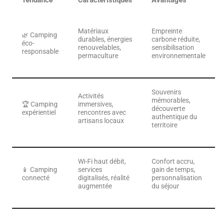
Matériaux
Empreinte
🌿 Camping
durables, énergies
carbone réduite,
éco-
renouvelables,
sensibilisation
responsable
permaculture
environnementale
Souvenirs
Activités
mémorables,
🏆 Camping
immersives,
découverte
expérientiel
rencontres avec
authentique du
artisans locaux
territoire
Wi-Fi haut débit,
Confort accru,
📱 Camping
services
gain de temps,
connecté
digitalisés, réalité
personnalisation
augmentée
du séjour