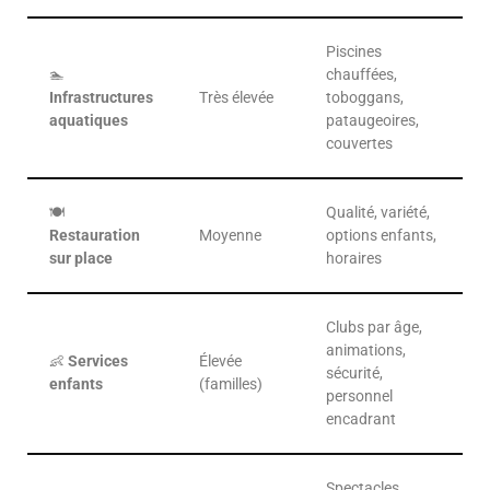
Piscines
🏊
chauffées,
Infrastructures
Très élevée
toboggans,
aquatiques
pataugeoires,
couvertes
🍽️
Qualité, variété,
Restauration
Moyenne
options enfants,
sur place
horaires
Clubs par âge,
animations,
👶
Services
Élevée
sécurité,
enfants
(familles)
personnel
encadrant
Spectacles,