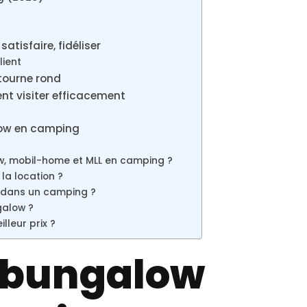
atisfaire, fidéliser
lient
 tourne rond
t visiter efficacement
low en camping
ow, mobil-home et MLL en camping ?
la location ?
 dans un camping ?
galow ?
lleur prix ?
 bungalow