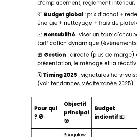
d’emplacement, règlement intérieur,
💶
Budget global
: prix d’achat + re
énergie + nettoyage + frais de platef
📈
Rentabilité
: viser un taux d’occu
tarification dynamique (événements
🧰
Gestion
: directe (plus de marge)
présentation, le ménage et la réactivi
🗓️
Timing 2025
: signatures hors-saiso
(voir
tendances Méditerranée 2025
).
Objectif
Pour qui
Budget
principal
? 🧭
indicatif 💶
🎯
Bungalow