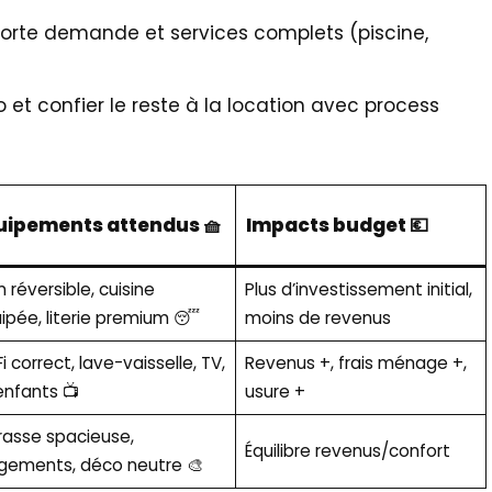
forte demande et services complets (piscine,
et confier le reste à la location avec process
uipements attendus 🧺
Impacts budget 💶
m réversible, cuisine
Plus d’investissement initial,
ipée, literie premium 😴
moins de revenus
i correct, lave-vaisselle, TV,
Revenus +, frais ménage +,
 enfants 📺
usure +
rasse spacieuse,
Équilibre revenus/confort
gements, déco neutre 🎨