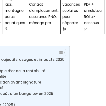
lacs,
Contrat
vacances
PDF +
montagne,
d’emplacement,
scolaires
simulateur
parcs
assurance PNO,
pour
ROI ci-
️
aquatiques
ménage pro
négocier
dessous
💦
👍
✅
objectifs, usages et impacts 2025
le d’or de la rentabilité
lité
ération avant signature
té
ai coût d’un bungalow en 2025
g (2025)