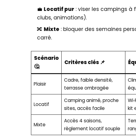
💼
Locatif pur
: viser les campings à 
clubs, animations).
🔀
Mixte
: bloquer des semaines perso 
carré.
Scénario
Critères clés 📌
Éq
🤔
Cadre, faible densité,
Cli
Plaisir
terrasse ombragée
équ
Camping animé, proche
Wi‑F
Locatif
sites, accès facile
kit
Accès 4 saisons,
Ter
Mixte
règlement locatif souple
ran