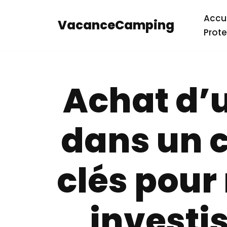
Accue
VacanceCamping
Aller
Prote
au
contenu
Achat d’
dans un c
clés pour 
investi