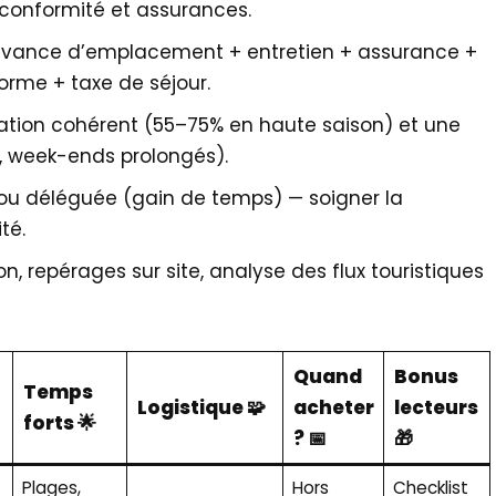
 conformité et assurances.
devance d’emplacement + entretien + assurance +
orme + taxe de séjour.
pation cohérent (55–75% en haute saison) et une
, week-ends prolongés).
 ou déléguée (gain de temps) — soigner la
té.
n, repérages sur site, analyse des flux touristiques
Quand
Bonus
Temps
Logistique 🧩
acheter
lecteurs
forts 🌟
? 📅
🎁
Plages,
Hors
Checklist