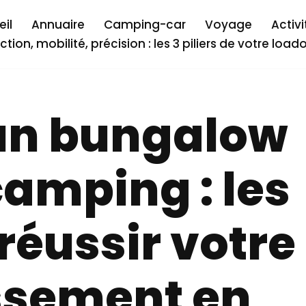
il
Annuaire
Camping-car
Voyage
Activi
ction, mobilité, précision : les 3 piliers de votre load
un bungalow
amping : les
réussir votre
ssement en