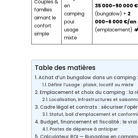
Couples &
en
35 000–90 000 €
familles
camping
(bungalow) +
2
aimant le
pour
000–6 000 €/an
confort
usage
(emplacement) 🏕
simple
mixte
Table des matières
Achat d’un bungalow dans un camping : 
Définir l’usage : plaisir, locatif ou mixte
Emplacement et choix du camping : la règ
Localisation, infrastructures et saisonna
Cadre légal et contrats : sécuriser l’op
Statut, bail d’emplacement et conformi
Budget, financement et fiscalité : le vr
Postes de dépense à anticiper
Calculateur ROI — Bungalow en campin