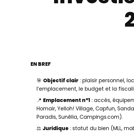
EN BREF
🎯
Objectif clair
: plaisir personnel, 
l’emplacement, le budget et la fiscali
📍
Emplacement n°1
: accès, équipem
Homair, Yelloh! Village, Capfun, Sa
Paradis, Sunêlia, Campings.com).
⚖️
Juridique
: statut du bien (MLL, mo