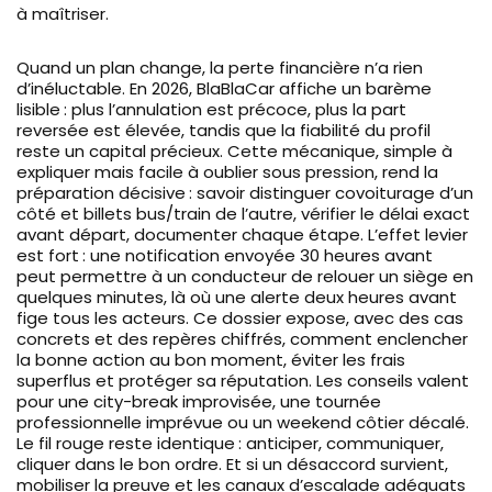
à maîtriser.
Quand un plan change, la perte financière n’a rien
d’inéluctable. En 2026, BlaBlaCar affiche un barème
lisible : plus l’annulation est précoce, plus la part
reversée est élevée, tandis que la fiabilité du profil
reste un capital précieux. Cette mécanique, simple à
expliquer mais facile à oublier sous pression, rend la
préparation décisive : savoir distinguer covoiturage d’un
côté et billets bus/train de l’autre, vérifier le délai exact
avant départ, documenter chaque étape. L’effet levier
est fort : une notification envoyée 30 heures avant
peut permettre à un conducteur de relouer un siège en
quelques minutes, là où une alerte deux heures avant
fige tous les acteurs. Ce dossier expose, avec des cas
concrets et des repères chiffrés, comment enclencher
la bonne action au bon moment, éviter les frais
superflus et protéger sa réputation. Les conseils valent
pour une city-break improvisée, une tournée
professionnelle imprévue ou un weekend côtier décalé.
Le fil rouge reste identique : anticiper, communiquer,
cliquer dans le bon ordre. Et si un désaccord survient,
mobiliser la preuve et les canaux d’escalade adéquats