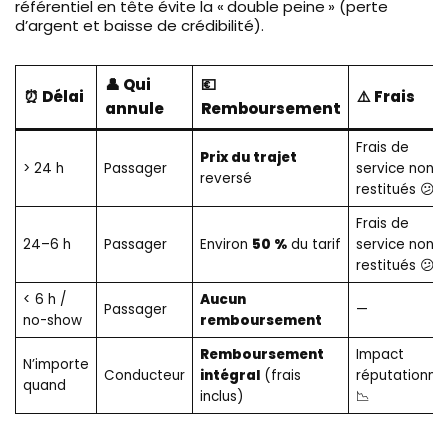
référentiel en tête évite la « double peine » (perte
d’argent et baisse de crédibilité).
👤 Qui
💶
⏰ Délai
⚠️ Frais
annule
Remboursement
Frais de
Prix du trajet
> 24 h
Passager
service non
reversé
restitués 😕
Frais de
24–6 h
Passager
Environ
50 %
du tarif
service non
restitués 😕
< 6 h /
Aucun
Passager
—
no-show
remboursement
Remboursement
Impact
N’importe
Conducteur
intégral
(frais
réputationnel
quand
inclus)
📉