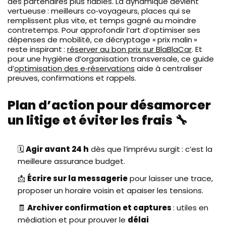
des partenaires plus fiables. La dynamique devient
vertueuse : meilleurs co‑voyageurs, places qui se
remplissent plus vite, et temps gagné au moindre
contretemps. Pour approfondir l’art d’optimiser ses
dépenses de mobilité, ce décryptage « prix malin »
reste inspirant :
réserver au bon prix sur BlaBlaCar
. Et
pour une hygiène d’organisation transversale, ce guide
d’
optimisation des e‑réservations
aide à centraliser
preuves, confirmations et rappels.
Plan d’action pour désamorcer
un litige et éviter les frais 🔧
🗓️
Agir avant 24 h
dès que l’imprévu surgit : c’est la
meilleure assurance budget.
📩
Écrire sur la messagerie
pour laisser une trace,
proposer un horaire voisin et apaiser les tensions.
🧾
Archiver confirmation et captures
: utiles en
médiation et pour prouver le
délai