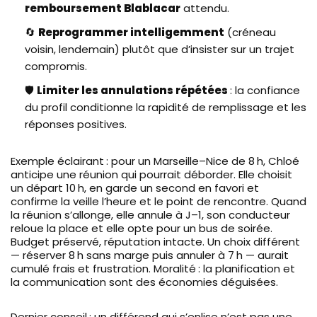
remboursement Blablacar
attendu.
🔄
Reprogrammer intelligemment
(créneau
voisin, lendemain) plutôt que d’insister sur un trajet
compromis.
🛡️
Limiter les annulations répétées
: la confiance
du profil conditionne la rapidité de remplissage et les
réponses positives.
Exemple éclairant : pour un Marseille–Nice de 8 h, Chloé
anticipe une réunion qui pourrait déborder. Elle choisit
un départ 10 h, en garde un second en favori et
confirme la veille l’heure et le point de rencontre. Quand
la réunion s’allonge, elle annule à J–1, son conducteur
reloue la place et elle opte pour un bus de soirée.
Budget préservé, réputation intacte. Un choix différent
— réserver 8 h sans marge puis annuler à 7 h — aurait
cumulé frais et frustration. Moralité : la planification et
la communication sont des économies déguisées.
Dernier conseil : un différend qui s’enlise n’est pas une