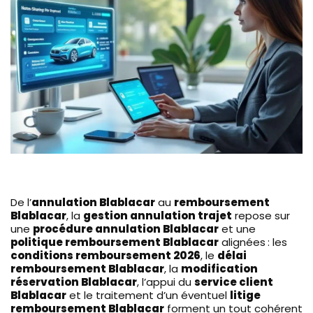
De l’
annulation Blablacar
au
remboursement
Blablacar
, la
gestion annulation trajet
repose sur
une
procédure annulation Blablacar
et une
politique remboursement Blablacar
alignées : les
conditions remboursement 2026
, le
délai
remboursement Blablacar
, la
modification
réservation Blablacar
, l’appui du
service client
Blablacar
et le traitement d’un éventuel
litige
remboursement Blablacar
forment un tout cohérent