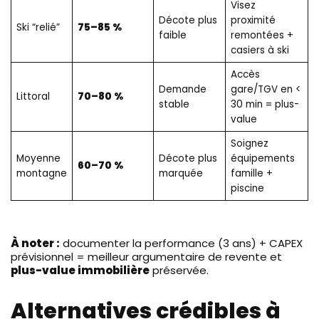
Visez
Décote plus
proximité
Ski “relié”
75–85 %
faible
remontées +
casiers à ski
Accès
Demande
gare/TGV en <
Littoral
70–80 %
stable
30 min = plus-
value
Soignez
Moyenne
Décote plus
équipements
60–70 %
montagne
marquée
famille +
piscine
À noter :
documenter la performance (3 ans) + CAPEX
prévisionnel = meilleur argumentaire de revente et
plus-value immobilière
préservée.
Alternatives crédibles à