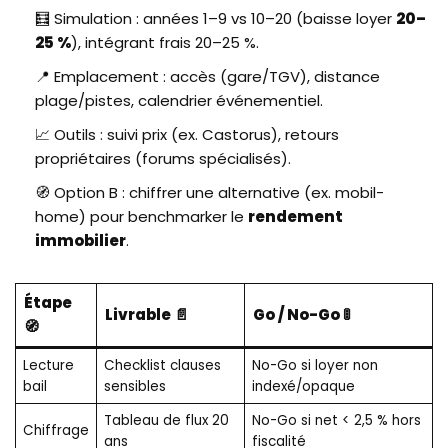
🧮 Simulation : années 1–9 vs 10–20 (baisse loyer
20–
25 %
), intégrant frais 20–25 %.
📍 Emplacement : accès (gare/TGV), distance
plage/pistes, calendrier événementiel.
📈 Outils : suivi prix (ex. Castorus), retours
propriétaires (forums spécialisés).
🧭 Option B : chiffrer une alternative (ex. mobil-
home) pour benchmarker le
rendement
immobilier
.
Étape
Livrable 📄
Go / No-Go 🚦
🧭
Lecture
Checklist clauses
No-Go si loyer non
bail
sensibles
indexé/opaque
Tableau de flux 20
No-Go si net < 2,5 % hors
Chiffrage
ans
fiscalité