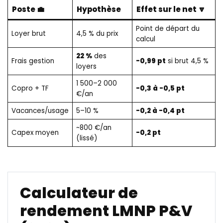
Poste 💼
Hypothèse
Effet sur le net 🔽
Point de départ du
Loyer brut
4,5 % du prix
calcul
22 %
des
Frais gestion
-0,99 pt
si brut 4,5 %
loyers
1 500–2 000
Copro + TF
-0,3 à -0,5 pt
€/an
Vacances/usage
5–10 %
-0,2 à -0,4 pt
~800 €/an
Capex moyen
-0,2 pt
(lissé)
Calculateur de
rendement LMNP P&V