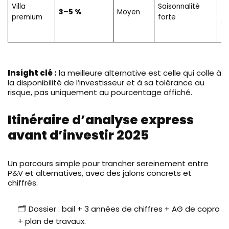
d’
Villa
Saisonnalité
3–5 %
Moyen
s
premium
forte
ha
g
Insight clé :
la meilleure alternative est celle qui colle à
la disponibilité de l’investisseur et à sa tolérance au
risque, pas uniquement au pourcentage affiché.
Itinéraire d’analyse express
avant d’investir 2025
Un parcours simple pour trancher sereinement entre
P&V et alternatives, avec des jalons concrets et
chiffrés.
🗂️ Dossier : bail + 3 années de chiffres + AG de copro
+ plan de travaux.