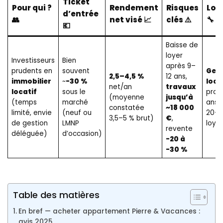
Ticket
Pour qui ?
Rendement
Risques
Log
d’entrée
👥
net visé 📈
clés ⚠️
🔧
💶
Baisse de
loyer
Investisseurs
Bien
après 9–
prudents en
souvent
Gest
2,5–4,5 %
12 ans,
immobilier
~
-30 %
loca
net/an
travaux
locatif
sous le
pro, 
(moyenne
jusqu’à
(temps
marché
ans, 
constatée
~18 000
limité, envie
(neuf ou
20–2
3,5–5 % brut)
€
,
de gestion
LMNP
loyer
revente
déléguée)
d’occasion)
-20 à
-30 %
Table des matières
En bref — acheter appartement Pierre & Vacances :
avis 2025