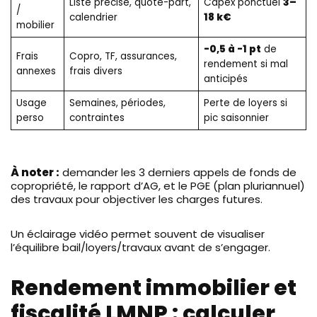
Liste précise, quote-part,
Capex ponctuel
3–
/
calendrier
18 k€
mobilier
-0,5 à -1 pt
de
Frais
Copro, TF, assurances,
rendement si mal
annexes
frais divers
anticipés
Usage
Semaines, périodes,
Perte de loyers si
perso
contraintes
pic saisonnier
À noter :
demander les 3 derniers appels de fonds de
copropriété, le rapport d’AG, et le PGE (plan pluriannuel)
des travaux pour objectiver les charges futures.
Un éclairage vidéo permet souvent de visualiser
l’équilibre bail/loyers/travaux avant de s’engager.
Rendement immobilier et
fiscalité LMNP : calculer