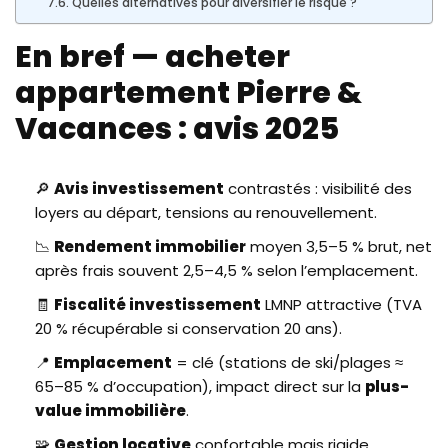
Quelles alternatives pour diversifier le risque ?
En bref — acheter
appartement Pierre &
Vacances : avis 2025
🔎
Avis investissement
contrastés : visibilité des
loyers au départ, tensions au renouvellement.
📉
Rendement immobilier
moyen 3,5–5 % brut, net
après frais souvent 2,5–4,5 % selon l’emplacement.
🧾
Fiscalité investissement
LMNP attractive (TVA
20 % récupérable si conservation 20 ans).
📍
Emplacement
= clé (stations de ski/plages ≈
65–85 % d’occupation), impact direct sur la
plus-
value immobilière
.
🧩
Gestion locative
confortable mais rigide