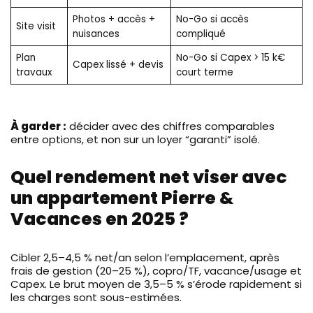
Photos + accès +
No-Go si accès
Site visit
nuisances
compliqué
Plan
No-Go si Capex > 15 k€
Capex lissé + devis
travaux
court terme
À garder :
décider avec des chiffres comparables
entre options, et non sur un loyer “garanti” isolé.
Quel rendement net viser avec
un appartement Pierre &
Vacances en 2025 ?
Cibler 2,5–4,5 % net/an selon l’emplacement, après
frais de gestion (20–25 %), copro/TF, vacance/usage et
Capex. Le brut moyen de 3,5–5 % s’érode rapidement si
les charges sont sous-estimées.