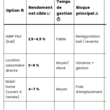
Temps
P
Rendement
de
Risque
c
Option 🔄
net cible 📈
gestion
principal ⚠️
p
⏱️
✅
Dé
to
LMNP P&V
Renégociation
2,5–4,5 %
Faible
u
(bail)
bail / revente
pe
po
Co
Location
Moyen/
Vacance +
de
saisonnière
3–6 %
élevé
gestion
d
directe
ca
Mobil-
Ti
home
Frais
d’
4–7 %
Moyen
(ouvert à
d’emplacement
ba
l’année)
fl
Va