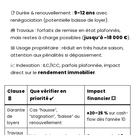
📑 Durée & renouvellement :
9–12 ans
avec
renégociation (potentielle baisse de loyer).
🧰 Travaux : forfaits de remise en état plafonnés,
mais restes à charge possibles (
jusqu’à ~18 000 €
).
📅 Usage propriétaire : réduit en très haute saison,
attention aux pénalités si dépassement.
📈 Indexation : ILC/ICC, parfois plafonnée, impact
direct sur le
rendement immobilier
.
Clause
Que vérifier en
Impact
🧾
priorité ✔️
financier 💥
Garantie
Cas “hausse”,
±20–25 %
sur cash-
de
“stagnation”, “baisse” au
flow dès l’année 10
loyers
renouvellement
Travaux