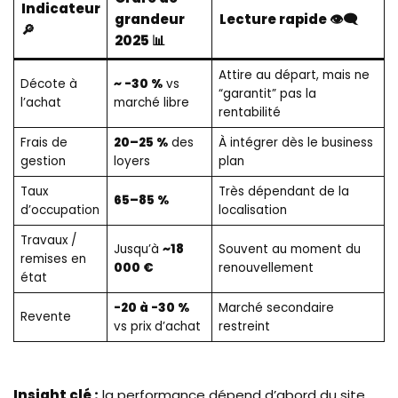
Indicateur
grandeur
Lecture rapide 👁️‍🗨️
🔎
2025 📊
Attire au départ, mais ne
Décote à
~ -30 %
vs
“garantit” pas la
l’achat
marché libre
rentabilité
Frais de
20–25 %
des
À intégrer dès le business
gestion
loyers
plan
Taux
Très dépendant de la
65–85 %
d’occupation
localisation
Travaux /
Jusqu’à
~18
Souvent au moment du
remises en
000 €
renouvellement
état
-20 à -30 %
Marché secondaire
Revente
vs prix d’achat
restreint
Insight clé :
la performance dépend d’abord du site