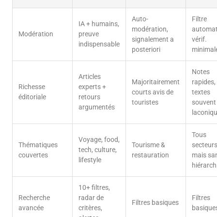
Auto-
Filtre
IA + humains,
modération,
automat
Modération
preuve
signalement a
vérif.
indispensable
posteriori
minimal
Notes
Articles
Majoritairement
rapides,
Richesse
experts +
courts avis de
textes
éditoriale
retours
touristes
souvent
argumentés
laconiq
Tous
Voyage, food,
Thématiques
Tourisme &
secteur
tech, culture,
couvertes
restauration
mais sa
lifestyle
hiérarch
10+ filtres,
Recherche
radar de
Filtres
Filtres basiques
avancée
critères,
basique