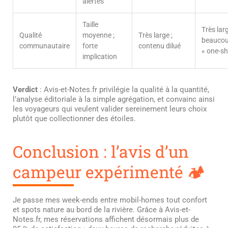
alertes
Taille
Très larg
Qualité
moyenne ;
Très large ;
beaucou
communautaire
forte
contenu dilué
« one-sh
implication
Verdict
: Avis-et-Notes.fr privilégie la qualité à la quantité,
l’analyse éditoriale à la simple agrégation, et convainc ainsi
les voyageurs qui veulent valider sereinement leurs choix
plutôt que collectionner des étoiles.
Conclusion : l’avis d’un
campeur expérimenté 🏕️
Je passe mes week-ends entre mobil-homes tout confort
et spots nature au bord de la rivière. Grâce à Avis-et-
Notes.fr, mes réservations affichent désormais plus de