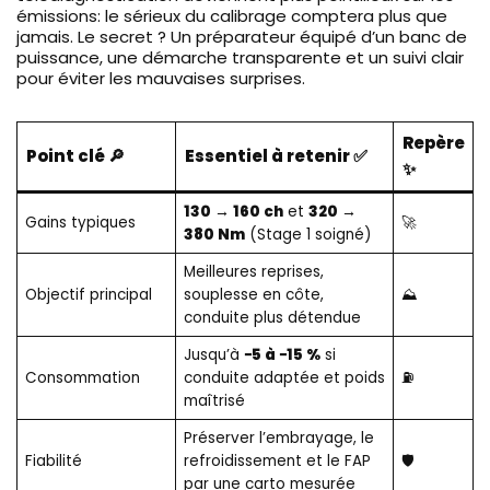
émissions: le sérieux du calibrage comptera plus que
jamais. Le secret ? Un préparateur équipé d’un banc de
puissance, une démarche transparente et un suivi clair
pour éviter les mauvaises surprises.
Repère
Point clé 🔎
Essentiel à retenir ✅
✨
130 → 160 ch
et
320 →
Gains typiques
🚀
380 Nm
(Stage 1 soigné)
Meilleures reprises,
Objectif principal
souplesse en côte,
⛰️
conduite plus détendue
Jusqu’à
−5 à −15 %
si
Consommation
conduite adaptée et poids
⛽
maîtrisé
Préserver l’embrayage, le
Fiabilité
refroidissement et le FAP
🛡️
par une carto mesurée