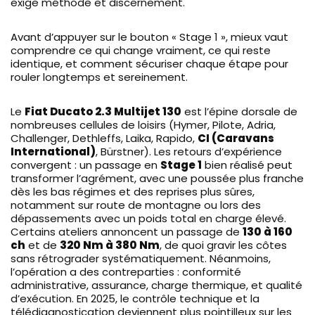
exige méthode et discernement.
Avant d’appuyer sur le bouton « Stage 1 », mieux vaut
comprendre ce qui change vraiment, ce qui reste
identique, et comment sécuriser chaque étape pour
rouler longtemps et sereinement.
Le
Fiat Ducato 2.3 Multijet 130
est l’épine dorsale de
nombreuses cellules de loisirs (Hymer, Pilote, Adria,
Challenger, Dethleffs, Laika, Rapido,
CI (Caravans
International)
, Bürstner). Les retours d’expérience
convergent : un passage en
Stage 1
bien réalisé peut
transformer l’agrément, avec une poussée plus franche
dès les bas régimes et des reprises plus sûres,
notamment sur route de montagne ou lors des
dépassements avec un poids total en charge élevé.
Certains ateliers annoncent un passage de
130 à 160
ch
et de
320 Nm à 380 Nm
, de quoi gravir les côtes
sans rétrograder systématiquement. Néanmoins,
l’opération a des contreparties : conformité
administrative, assurance, charge thermique, et qualité
d’exécution. En 2025, le contrôle technique et la
télédiagnostication deviennent plus pointilleux sur les