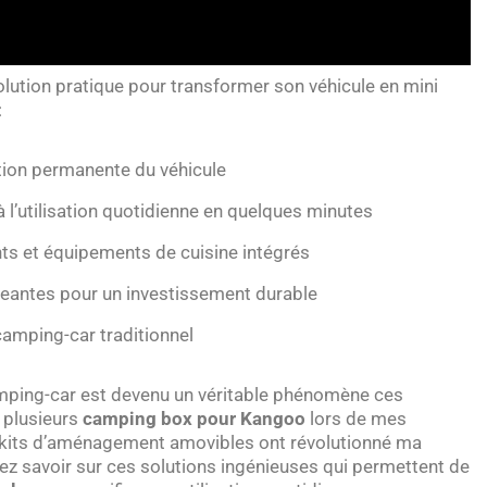
ution pratique pour transformer son véhicule en mini
:
tion permanente du véhicule
l’utilisation quotidienne en quelques minutes
s et équipements de cuisine intégrés
geantes pour un investissement durable
camping-car traditionnel
mping-car est devenu un véritable phénomène ces
r plusieurs
camping box pour Kangoo
lors de mes
ces kits d’aménagement amovibles ont révolutionné ma
ez savoir sur ces solutions ingénieuses qui permettent de