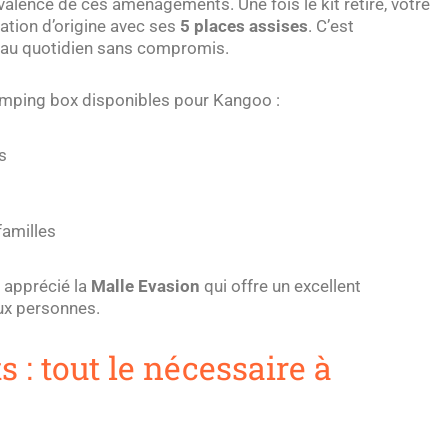
yvalence de ces aménagements. Une fois le kit retiré, votre
ation d’origine avec ses
5 places assises
. C’est
le au quotidien sans compromis.
amping box disponibles pour Kangoo :
s
familles
 apprécié la
Malle Evasion
qui offre un excellent
ux personnes.
 : tout le nécessaire à