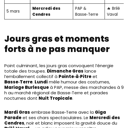
Mercredi des
PAP &
🔥 Brilé
5 mars
Cendres
Basse‑Terre
Vaval
Jours gras et moments
forts à ne pas manquer
Point culminant, les jours gras convoquent l’énergie
totale des troupes.
Dimanche Gras
lance
l’emballement collectif à
Pointe‑à‑Pitre
et
Basse‑Terre
.
Lundi
mêle humour des costumes,
Mariage Burlesque
à PAP, messe des marchandes à 9
h au marché régional de Basse‑Terre et parades
nocturnes dont
Nuit Tropicale
.
Mardi Gras
embrase Basse‑Terre avec la
Giga
Parade
et ses chars spectaculaires. Le
Mercredi des
Cendres
, noir et blanc imposent la gravité douce du