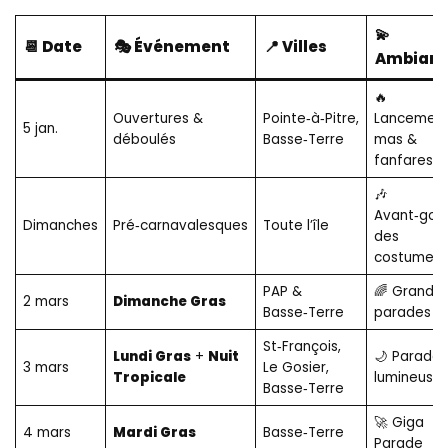
💫
📆 Date
🎭 Événement
📍 Villes
Ambian
🔥
Ouvertures &
Pointe‑à‑Pitre,
Lancement
5 jan.
déboulés
Basse‑Terre
mas &
fanfares
🎶
Avant‑goû
Dimanches
Pré‑carnavalesques
Toute l’île
des
costumes
PAP &
🌈 Grande
2 mars
Dimanche Gras
Basse‑Terre
parades
St‑François,
Lundi Gras
+
Nuit
🌙 Parades
3 mars
Le Gosier,
Tropicale
lumineuse
Basse‑Terre
🚀 Giga
4 mars
Mardi Gras
Basse‑Terre
Parade