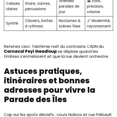
Grandes
🏛️ Éclat,
Caisses
Snare, cuivres,
parades de
précision,
claires
percussions
jour
volume
Claviers, boîtes
Nocturnes &
🌌 Modernité,
Synthé
à rythmes
scènes fixes
rayonnement
Retenez ceci : l’alchimie naît du contraste. L’ADN du
Carnaval Peyi Gwadloup
se déploie quand les
timbres s’entrelacent et que la rue devient orchestre.
Astuces pratiques,
itinéraires et bonnes
adresses pour vivre la
Parade des Îles
Cap sur les spots décisifs : cours Nolivos et rue Frébault