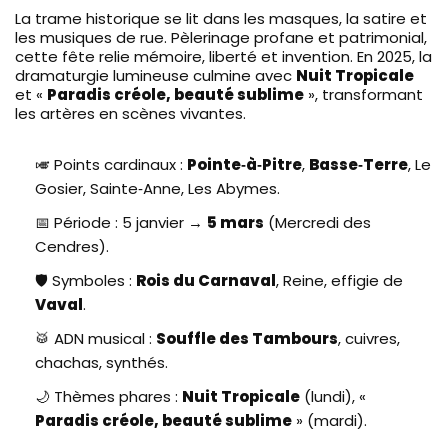
La trame historique se lit dans les masques, la satire et
les musiques de rue. Pèlerinage profane et patrimonial,
cette fête relie mémoire, liberté et invention. En 2025, la
dramaturgie lumineuse culmine avec
Nuit Tropicale
et «
Paradis créole, beauté sublime
», transformant
les artères en scènes vivantes.
🎺 Points cardinaux :
Pointe‑à‑Pitre
,
Basse‑Terre
, Le
Gosier, Sainte‑Anne, Les Abymes.
📅 Période : 5 janvier →
5 mars
(Mercredi des
Cendres).
🛡️ Symboles :
Rois du Carnaval
, Reine, effigie de
Vaval
.
🥁 ADN musical :
Souffle des Tambours
, cuivres,
chachas, synthés.
🌙 Thèmes phares :
Nuit Tropicale
(lundi), «
Paradis créole, beauté sublime
» (mardi).