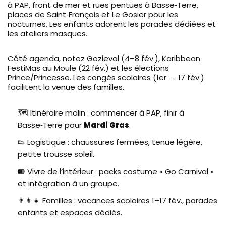
à PAP, front de mer et rues pentues à Basse‑Terre,
places de Saint‑François et Le Gosier pour les
nocturnes. Les enfants adorent les parades dédiées et
les ateliers masques.
Côté agenda, notez Gozieval (4–8 fév.), Karibbean
FestiMas au Moule (22 fév.) et les élections
Prince/Princesse. Les congés scolaires (1er → 17 fév.)
facilitent la venue des familles.
🗺️ Itinéraire malin : commencer à PAP, finir à
Basse‑Terre pour
Mardi Gras
.
👟 Logistique : chaussures fermées, tenue légère,
petite trousse soleil.
🎟️ Vivre de l’intérieur : packs costume « Go Carnival »
et intégration à un groupe.
👨‍👩‍👧 Familles : vacances scolaires 1–17 fév., parades
enfants et espaces dédiés.