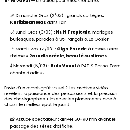
Brilé Vaval
— un adieu pour mieux renaître.
🎉 Dimanche Gras (2/03) : grands cortèges,
Karibbean Mas
dans l’air.
🌙 Lundi Gras (3/03) :
Nuit Tropicale
, mariages
burlesques, parades à St‑François & Le Gosier.
🚩 Mardi Gras (4/03) :
Giga Parade
à Basse‑Terre,
thème «
Paradis créole, beauté sublime
».
🕯️ Mercredi (5/03) :
Brilé Vaval
à PAP & Basse‑Terre,
chants d’adieux.
Envie d’un avant‑goût visuel ? Les archives vidéo
révèlent la puissance des percussions et la précision
des chorégraphies. Observer les placements aide à
choisir le meilleur spot le jour J.
📸 Astuce spectateur : arriver 60–90 min avant le
passage des têtes d’affiche.