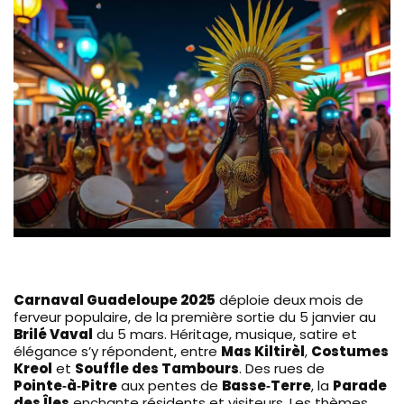
Carnaval Guadeloupe 2025
déploie deux mois de
ferveur populaire, de la première sortie du 5 janvier au
Brilé Vaval
du 5 mars. Héritage, musique, satire et
élégance s’y répondent, entre
Mas Kiltirèl
,
Costumes
Kreol
et
Souffle des Tambours
. Des rues de
Pointe‑à‑Pitre
aux pentes de
Basse‑Terre
, la
Parade
des Îles
enchante résidents et visiteurs. Les thèmes