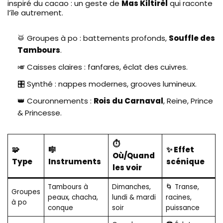
inspiré du cacao : un geste de
Mas Kiltirèl
qui raconte
l’île autrement.
🥁 Groupes à po : battements profonds,
Souffle des
Tambours
.
🎺 Caisses claires : fanfares, éclat des cuivres.
🎛️ Synthé : nappes modernes, grooves lumineux.
👑 Couronnements :
Rois du Carnaval
, Reine, Prince
& Princesse.
⏱️
🧩
🎼
✨ Effet
Où/Quand
Type
Instruments
scénique
les voir
Tambours à
Dimanches,
🌀 Transe,
Groupes
peaux, chacha,
lundi & mardi
racines,
à po
conque
soir
puissance