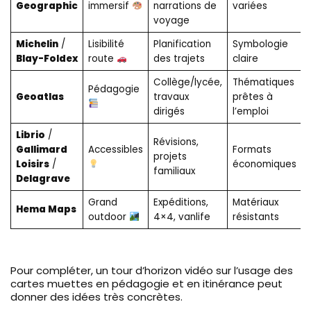
Geographic
immersif
narrations de
variées
voyage
Michelin
/
Lisibilité
Planification
Symbologie
Blay-Foldex
route
des trajets
claire
Collège/lycée,
Thématiques
Pédagogie
Geoatlas
travaux
prêtes à
dirigés
l’emploi
Librio
/
Révisions,
Gallimard
Accessibles
Formats
projets
Loisirs
/
économiques
familiaux
Delagrave
Grand
Expéditions,
Matériaux
Hema Maps
outdoor
4×4, vanlife
résistants
Pour compléter, un tour d’horizon vidéo sur l’usage des
cartes muettes en pédagogie et en itinérance peut
donner des idées très concrètes.