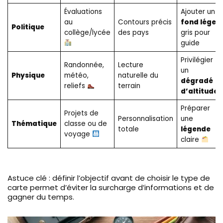
Évaluations
Ajouter un
au
Contours précis
fond léger
Politique
collège/lycée
des pays
gris pour
guide
Privilégier
Randonnée,
Lecture
un
Physique
météo,
naturelle du
dégradé
reliefs
terrain
d’altitudes
Préparer
Projets de
Personnalisation
une
Thématique
classe ou de
totale
légende
voyage
claire
Astuce clé : définir l’objectif avant de choisir le type de
carte permet d’éviter la surcharge d’informations et de
gagner du temps.