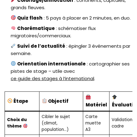
Coloriage/annotation
: continents, capitales,
grands fleuves.
Quiz flash
: 5 pays à placer en 2 minutes, en duo.
Chorématique
: schématiser flux
migratoires/commerciaux.
Suivi de l’actualité
: épingler 3 événements par
semaine.
Orientation internationale
: cartographier ses
pistes de stage – utile avec
ce guide des stages à l’international
.
Étape
Objectif
Matériel
Évaluatio
Cibler le sujet
Carte
Choix du
Validation d
(climat,
muette
thème
cadre
population…)
A3