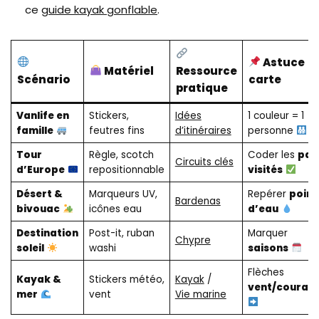
ce
guide kayak gonflable
.
Astuce
Matériel
Ressource
Scénario
carte
pratique
Vanlife en
Stickers,
Idées
1 couleur = 1
famille
feutres fins
d’itinéraires
personne
Tour
Règle, scotch
Coder les
pay
Circuits clés
d’Europe
repositionnable
visités
Désert &
Marqueurs UV,
Repérer
point
Bardenas
bivouac
icônes eau
d’eau
Destination
Post-it, ruban
Marquer
Chypre
soleil
washi
saisons
Flèches
Kayak &
Stickers météo,
Kayak
/
vent/couran
mer
vent
Vie marine