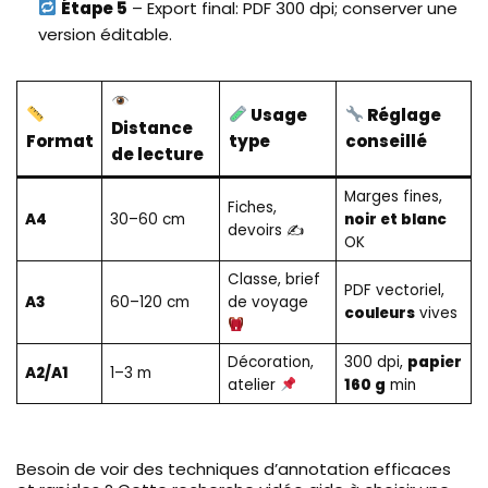
Étape 5
– Export final: PDF 300 dpi; conserver une
version éditable.
Usage
Réglage
Distance
Format
type
conseillé
de lecture
Marges fines,
Fiches,
A4
30–60 cm
noir et blanc
devoirs ✍️
OK
Classe, brief
PDF vectoriel,
A3
60–120 cm
de voyage
couleurs
vives
Décoration,
300 dpi,
papier
A2/A1
1–3 m
atelier
160 g
min
Besoin de voir des techniques d’annotation efficaces