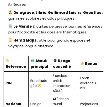
itinéraires.
Delagrave
,
Librio
,
Gallimard Loisirs
,
Geoatlas
:
gammes scolaires et atlas pratiques.
Le Monde
& cartes de presse: bonnes références
pour l’actualité et les dossiers thématiques.
Hema Maps
: utile pour grands espaces et
voyages longue distance.
Atout
Usage
Bonus
Référence
principal
conseillé
Exercices
Fonds
Exactitude
précis,
IGN
vectoriels
géo
impression
PDF
A3/A2
Affichage
National
Design
mural,
Projections