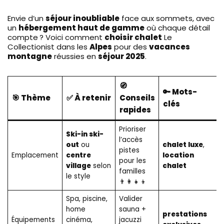
Envie d’un
séjour inoubliable
face aux sommets, avec
un
hébergement haut de gamme
où chaque détail
compte ? Voici comment
choisir chalet
Le
Collectionist dans les
Alpes
pour des
vacances
montagne
réussies en
séjour 2025
.
🧭
🔑 Mots-
🎯 Thème
✅ À retenir
Conseils
clés
rapides
Prioriser
Ski-in ski-
l’accès
out
ou
chalet luxe
,
pistes
Emplacement
centre
location
pour les
village
selon
chalet
familles
le style
👨‍👩‍👧‍👦
Spa, piscine,
Valider
home
sauna +
prestations
Équipements
cinéma,
jacuzzi