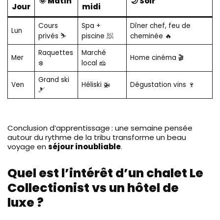
🌞 Matin
🌙 Soir
Jour
midi
Cours
Spa +
Dîner chef, feu de
Lun
privés ⛷️
piscine 🧖
cheminée 🔥
Raquettes
Marché
Mer
Home cinéma 🎬
❄️
local 🧀
Grand ski
Ven
Héliski 🚁
Dégustation vins 🍷
🎿
Conclusion d’apprentissage : une semaine pensée
autour du rythme de la tribu transforme un beau
voyage en
séjour inoubliable
.
Quel est l’intérêt d’un chalet Le
Collectionist vs un hôtel de
luxe ?