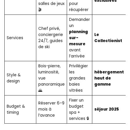
exclusives
salles de jeux
pour
🎬
récupérer
Demander
un
Chef privé,
planning
conciergerie
Le
Services
sur-
24/7, guides
Collectionist
mesure
de ski
avant
l’arrivée
Bois-pierre,
Privilégier
luminosité,
les
hébergement
Style &
vue
grandes
haut de
design
panoramique
baies
gamme
🌄
vitrées
Fixer un
Réserver 6–9
Budget &
budget
mois à
séjour 2025
timing
spa +
l’avance
services 🔒