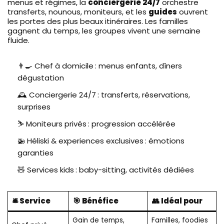
menus et régimes, la
conciergerie 24/7
orchestre
transferts, nounous, moniteurs, et les
guides
ouvrent
les portes des plus beaux itinéraires. Les familles
gagnent du temps, les groupes vivent une semaine
fluide.
👨‍🍳 Chef à domicile : menus enfants, dîners
dégustation
🕰️ Conciergerie 24/7 : transferts, réservations,
surprises
⛷️ Moniteurs privés : progression accélérée
🚁 Héliski & experiences exclusives : émotions
garanties
🧸 Services kids : baby-sitting, activités dédiées
🛎️ Service
🎯 Bénéfice
👥 Idéal pour
Gain de temps,
Familles, foodies