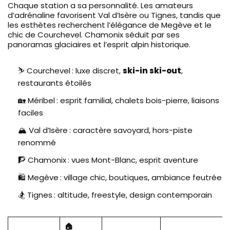
Chaque station a sa personnalité. Les amateurs
d’adrénaline favorisent Val d’Isère ou Tignes, tandis que
les esthètes recherchent l’élégance de Megève et le
chic de Courchevel. Chamonix séduit par ses
panoramas glaciaires et l’esprit alpin historique.
⛷️ Courchevel : luxe discret,
ski-in ski-out
,
restaurants étoilés
🏡 Méribel : esprit familial, chalets bois-pierre, liaisons
faciles
🏔️ Val d’Isère : caractère savoyard, hors-piste
renommé
🧗 Chamonix : vues Mont-Blanc, esprit aventure
🛍️ Megève : village chic, boutiques, ambiance feutrée
🏂 Tignes : altitude, freestyle, design contemporain
🏠