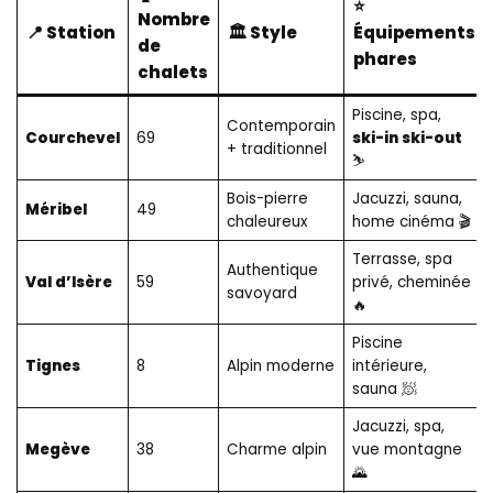
⭐
Nombre
📍 Station
🏛️ Style
Équipements
de
phares
chalets
Piscine, spa,
Contemporain
Courchevel
69
ski-in ski-out
+ traditionnel
⛷️
Bois-pierre
Jacuzzi, sauna,
Méribel
49
chaleureux
home cinéma 🎬
Terrasse, spa
Authentique
Val d’Isère
59
privé, cheminée
savoyard
🔥
Piscine
Tignes
8
Alpin moderne
intérieure,
sauna 🧖
Jacuzzi, spa,
Megève
38
Charme alpin
vue montagne
🌄