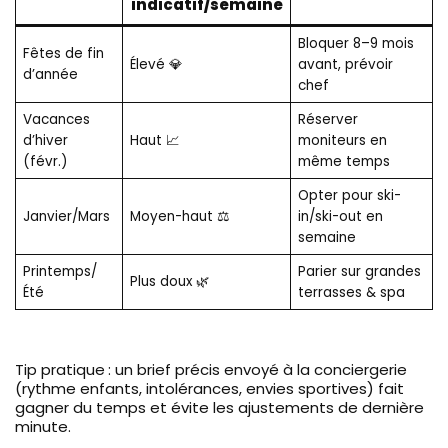
indicatif/semaine
Bloquer 8–9 mois
Fêtes de fin
Élevé 💎
avant, prévoir
d’année
chef
Vacances
Réserver
d’hiver
Haut 📈
moniteurs en
(févr.)
même temps
Opter pour ski-
Janvier/Mars
Moyen-haut ⚖️
in/ski-out en
semaine
Printemps/
Parier sur grandes
Plus doux 🌿
Été
terrasses & spa
Tip pratique : un brief précis envoyé à la conciergerie
(rythme enfants, intolérances, envies sportives) fait
gagner du temps et évite les ajustements de dernière
minute.