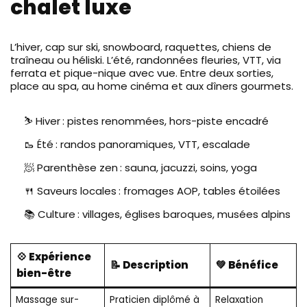
chalet luxe
L’hiver, cap sur ski, snowboard, raquettes, chiens de
traîneau ou héliski. L’été, randonnées fleuries, VTT, via
ferrata et pique-nique avec vue. Entre deux sorties,
place au spa, au home cinéma et aux dîners gourmets.
⛷️ Hiver : pistes renommées, hors-piste encadré
🥾 Été : randos panoramiques, VTT, escalade
🧖 Parenthèse zen : sauna, jacuzzi, soins, yoga
🍴 Saveurs locales : fromages AOP, tables étoilées
📚 Culture : villages, églises baroques, musées alpins
💠 Expérience
📝 Description
💚 Bénéfice
bien-être
Massage sur-
Praticien diplômé à
Relaxation