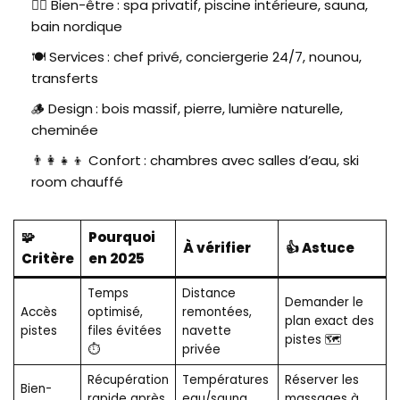
🧖‍♀️ Bien-être : spa privatif, piscine intérieure, sauna,
bain nordique
🍽️ Services : chef privé, conciergerie 24/7, nounou,
transferts
🪵 Design : bois massif, pierre, lumière naturelle,
cheminée
👨‍👩‍👧‍👦 Confort : chambres avec salles d’eau, ski
room chauffé
🧩
Pourquoi
À vérifier
👍 Astuce
Critère
en 2025
Temps
Distance
Demander le
Accès
optimisé,
remontées,
plan exact des
pistes
files évitées
navette
pistes 🗺️
⏱️
privée
Récupération
Températures
Réserver les
Bien-
rapide après
eau/sauna,
massages à