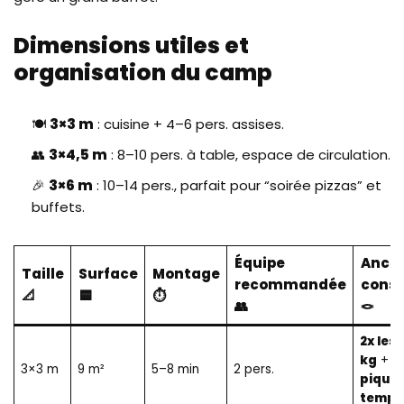
Dimensions utiles et
organisation du camp
🍽️
3×3 m
: cuisine + 4–6 pers. assises.
👥
3×4,5 m
: 8–10 pers. à table, espace de circulation.
🎉
3×6 m
: 10–14 pers., parfait pour “soirée pizzas” et
buffets.
Équipe
Ancr
Taille
Surface
Montage
recommandée
conse
📐
🟦
⏱️
👥
🪢
2x lest
kg
+
4
3×3 m
9 m²
5–8 min
2 pers.
piquet
tempê