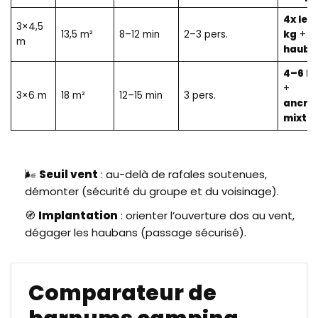
4x lest
3×4,5
13,5 m²
8–12 min
2–3 pers.
kg
+
m
hauba
4–6 le
+
3×6 m
18 m²
12–15 min
3 pers.
ancra
mixte
🌬️
Seuil vent
: au-delà de rafales soutenues,
démonter (sécurité du groupe et du voisinage).
🧭
Implantation
: orienter l’ouverture dos au vent,
dégager les haubans (passage sécurisé).
Comparateur de