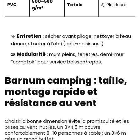
500–560
PVC
Totale
💪 Plus lourd
g/m²
🧼
Entretien
: sécher avant pliage, nettoyer à l’eau
douce, stocker à l’abri (anti-moisissure).
🧩
Modularité
: murs pleins, fenêtres, demi-mur
“comptoir” pour service boisson/repas.
Barnum camping : taille,
montage rapide et
résistance au vent
Choisir la bonne dimension évite la promiscuité et les
prises au vent inutiles. Un 3×4,5 m couvre
confortablement 8–10 personnes à table ; un 3×6 m
gère un grand buffet.