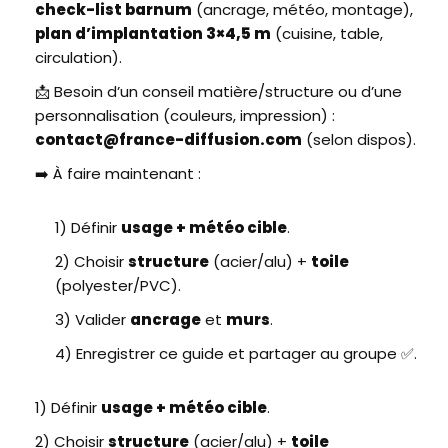
check-list barnum
(ancrage, météo, montage),
plan d’implantation 3×4,5 m
(cuisine, table,
circulation).
📩 Besoin d’un conseil matière/structure ou d’une
personnalisation (couleurs, impression) :
contact@france-diffusion.com
(selon dispos).
➡️ À faire maintenant :
1) Définir
usage + météo cible
.
2) Choisir
structure
(acier/alu) +
toile
(polyester/PVC).
3) Valider
ancrage
et
murs
.
4) Enregistrer ce guide et partager au groupe ✅.
1) Définir
usage + météo cible
.
2) Choisir
structure
(acier/alu) +
toile