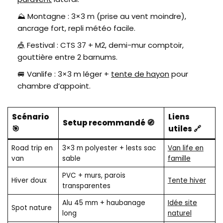
⛰️ Montagne : 3×3 m (prise au vent moindre),
ancrage fort, repli météo facile.
🎪 Festival : CTS 37 + M2, demi-mur comptoir,
gouttière entre 2 barnums.
🚐 Vanlife : 3×3 m léger +
tente de hayon
pour
chambre d’appoint.
Scénario
Liens
Setup recommandé 🧭
🎯
utiles 🔗
Road trip en
3×3 m polyester + lests sac
Van life en
van
sable
famille
PVC + murs, parois
Hiver doux
Tente hiver
transparentes
Alu 45 mm + haubanage
Idée site
Spot nature
long
naturel