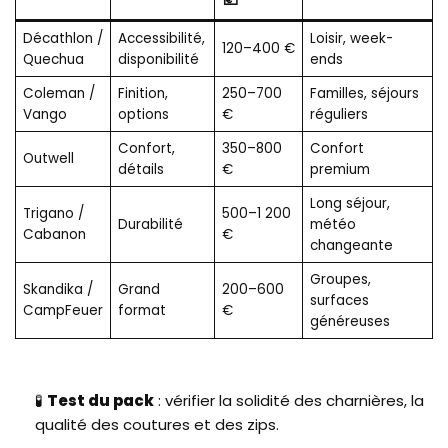
Décathlon /
Accessibilité,
Loisir, week-
120–400 €
Quechua
disponibilité
ends
Coleman /
Finition,
250–700
Familles, séjours
Vango
options
€
réguliers
Confort,
350–800
Confort
Outwell
détails
€
premium
Long séjour,
Trigano /
500–1 200
Durabilité
météo
Cabanon
€
changeante
Groupes,
Skandika /
Grand
200–600
surfaces
CampFeuer
format
€
généreuses
🧪
Test du pack
: vérifier la solidité des charnières, la
qualité des coutures et des zips.