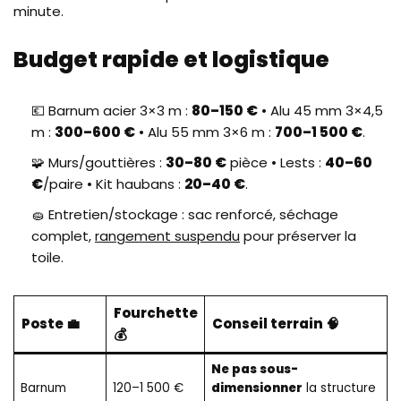
minute.
Budget rapide et logistique
💶 Barnum acier 3×3 m :
80–150 €
• Alu 45 mm 3×4,5
m :
300–600 €
• Alu 55 mm 3×6 m :
700–1 500 €
.
🧩 Murs/gouttières :
30–80 €
pièce • Lests :
40–60
€
/paire • Kit haubans :
20–40 €
.
🧽 Entretien/stockage : sac renforcé, séchage
complet,
rangement suspendu
pour préserver la
toile.
Fourchette
Poste 💼
Conseil terrain 🧠
💰
Ne pas sous-
Barnum
120–1 500 €
dimensionner
la structure