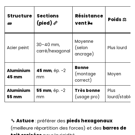
Structure
Sections
Résistance
Poids ⚖️
🧱
(pied) 📏
vent 🌬️
Moyenne
30–40 mm,
Acier peint
(selon
Plus lourd
carré/hexagonal
ancrage)
Bonne
Aluminium
45 mm
, ép. ~2
(montage
Moyen
45 mm
mm
correct)
Aluminium
55 mm
, ép. ~2
Très bonne
Plus
55 mm
mm
(usage pro)
lourd/stable
🔧
Astuce
: préférer des
pieds hexagonaux
(meilleure répartition des forces) et des
barres de