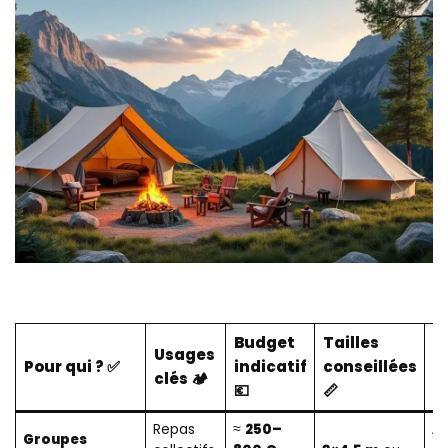
Budget
Tailles
Usages
M
Pour qui ? ✅
indicatif
conseillées
clés 🏕️
& 
💶
📏
Repas
≈
250–
Al
Groupes