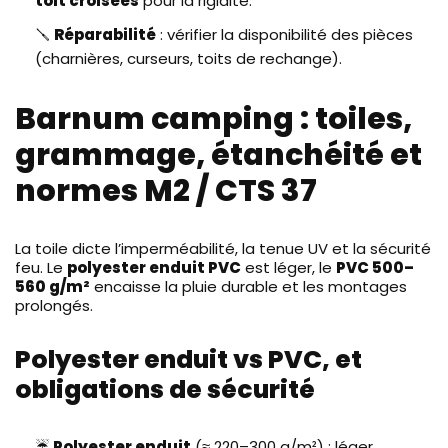
toit croisées
pour la rigidité.
🪛
Réparabilité
: vérifier la disponibilité des pièces
(charnières, curseurs, toits de rechange).
Barnum camping : toiles,
grammage, étanchéité et
normes M2 / CTS 37
La toile dicte l’imperméabilité, la tenue UV et la sécurité
feu. Le
polyester enduit PVC
est léger, le
PVC 500–
560 g/m²
encaisse la pluie durable et les montages
prolongés.
Polyester enduit vs PVC, et
obligations de sécurité
☔
Polyester enduit
(≈ 220–300 g/m²) : léger,