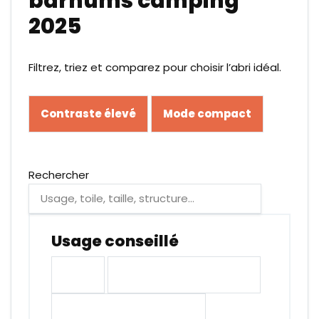
barnums camping
2025
Filtrez, triez et comparez pour choisir l’abri idéal.
Contraste élevé
Mode compact
Rechercher
Usage conseillé
Tous
Week-end entre amis
Séjour estival régulier