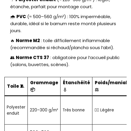
étanche, parfait pour montage court.
🌧️
PVC
(≈ 500–560 g/m²) : 100% imperméable,
durable, idéal si le barnum reste monté plusieurs
jours.
🔥
Norme M2
: toile difficilement inflammable
(recommandée si réchaud/plancha sous l’abri).
👥
Norme CTS 37
: obligatoire pour l’accueil public
(salons, buvettes, scènes).
Grammage
Étanchéité
Poids/maniabil
Toile 🧵
📦
💧
⚖️
Polyester
220–300 g/m²
Très bonne
🏃‍♂️ Légère
enduit