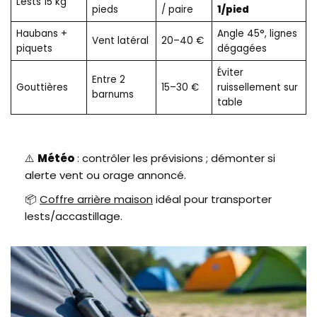
Lests 15 kg
pieds
/ paire
1/pied
Haubans +
Angle 45°, lignes
Vent latéral
20–40 €
piquets
dégagées
Éviter
Entre 2
Gouttières
15–30 €
ruissellement sur
barnums
table
⚠️
Météo
: contrôler les prévisions ; démonter si
alerte vent ou orage annoncé.
📦
Coffre arrière maison
idéal pour transporter
lests/accastillage.