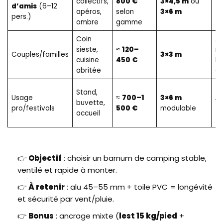
collectifs,
800 €
3×4,5 m
ou
m
d’amis
(6–12
apéros,
selon
3×6 m
5
pers.)
ombre
gamme
g
Coin
Ac
sieste,
≈
120–
m
Couples/familles
3×3 m
cuisine
450 €
Po
abritée
en
Stand,
Usage
≈
700–1
3×6 m
A
buvette,
pro/festivals
500 €
modulable
+
accueil
👉
Objectif
: choisir un barnum de camping stable,
ventilé et rapide à monter.
👉
À retenir
: alu 45–55 mm + toile PVC = longévité
et sécurité par vent/pluie.
👉
Bonus
: ancrage mixte (
lest 15 kg/pied
+