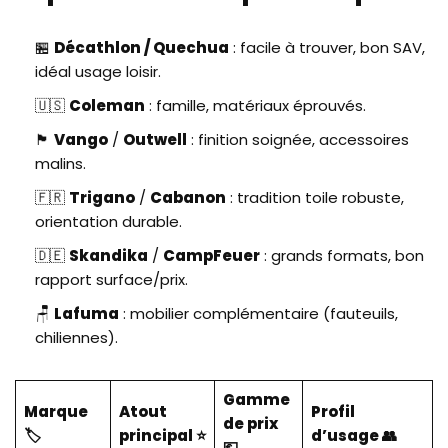
🏪
Décathlon / Quechua
: facile à trouver, bon SAV,
idéal usage loisir.
🇺🇸
Coleman
: famille, matériaux éprouvés.
🏴
Vango
/
Outwell
: finition soignée, accessoires
malins.
🇫🇷
Trigano
/
Cabanon
: tradition toile robuste,
orientation durable.
🇩🇪
Skandika
/
CampFeuer
: grands formats, bon
rapport surface/prix.
🪑
Lafuma
: mobilier complémentaire (fauteuils,
chiliennes).
Gamme
Marque
Atout
Profil
de prix
🏷️
principal ⭐
d’usage 👥
💶