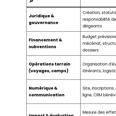
🔎
Création, statuts
Juridique &
responsabilité d
gouvernance
dirigeants
Budget prévisionn
Financement &
mécénat, structu
subventions
dossiers
Opérations terrain
Organisation d’
(voyages, camps)
itinérants, logist
Numérique &
Site, inscriptions
communication
ligne, CRM bénév
Mesure des effet
Impact & évaluation