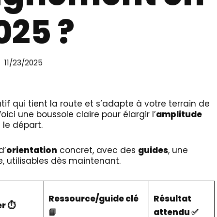
025 ?
11/23/2025
if qui tient la route et s’adapte à votre terrain de
ci une boussole claire pour élargir l’
amplitude
le départ.
d’
orientation
concret, avec des
guides
, une
, utilisables dès maintenant.
Ressource/guide clé
Résultat
r ⏱️
📘
attendu ✅