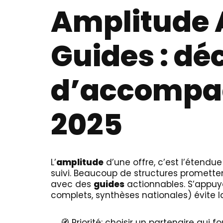
Amplitude 
Guides : déc
d’accompa
2025
L’
amplitude
d’une offre, c’est l’étendue
suivi. Beaucoup de structures promette
avec des
guides
actionnables. S’appuye
complets, synthèses nationales) évite la
🧭 Priorité: choisir un partenaire qui fo