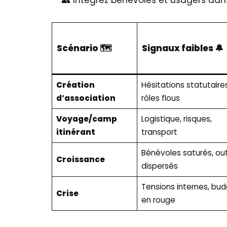
👥 Intégrez bénévoles et usagers dans
Scénario 🗺️
Signaux faibles 🔔
Création
Hésitations statutaires
d’association
rôles flous
Voyage/camp
Logistique, risques,
itinérant
transport
Bénévoles saturés, out
Croissance
dispersés
Tensions internes, bu
Crise
en rouge