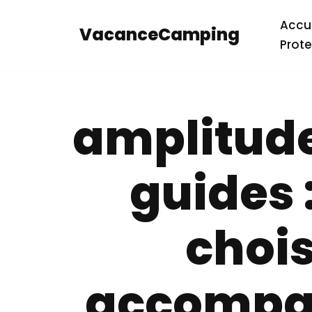
Accue
VacanceCamping
Aller
Prote
au
contenu
amplitude
guides
chois
accompa