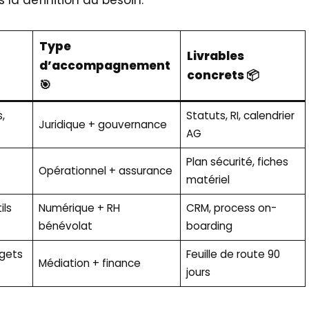
 la définition du besoin.
Type
Livrables
d’accompagnement
concrets 📦
🎯
,
Statuts, RI, calendrier
Juridique + gouvernance
AG
Plan sécurité, fiches
Opérationnel + assurance
matériel
ils
Numérique + RH
CRM, process on-
bénévolat
boarding
dgets
Feuille de route 90
Médiation + finance
jours