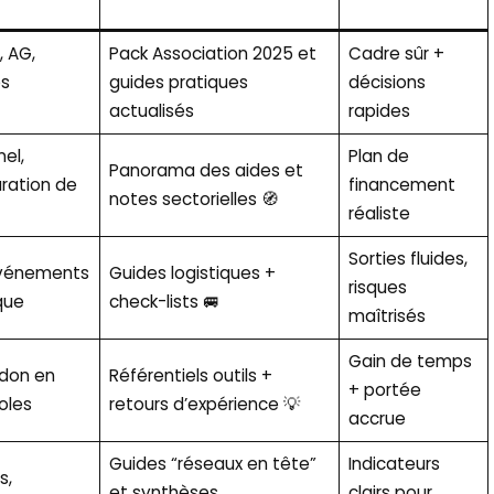
, AG,
Pack Association 2025 et
Cadre sûr +
es
guides pratiques
décisions
actualisés
rapides
el,
Plan de
Panorama des aides et
ration de
financement
notes sectorielles 🧭
réaliste
Sorties fluides,
événements
Guides logistiques +
risques
ique
check-lists 🚐
maîtrisés
Gain de temps
, don en
Référentiels outils +
+ portée
oles
retours d’expérience 💡
accrue
Guides “réseaux en tête”
Indicateurs
s,
et synthèses
clairs pour