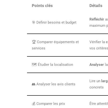
Points clés
Détails
Réfléchir
au
🎯 Définir besoins et budget
maximum po
🏆 Comparer équipements et
Vérifier la
c
services
vos critère
🗺️ Étudier la localisation
Analyser
la
Lire un
larg
👥 Analyser les avis clients
concrets
💰 Comparer les prix
Être attent