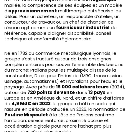
maillée, la compétence de ses équipes et un modèle
d’
approvisionnement
multimarque qui sécurise les
délais. Pour un acheteur, un responsable d’atelier, un
conducteur de travaux ou un chef de chantier, ce
réseau agit comme un
fournisseur industriel
de
référence, capable d’aligner disponibilité, conseil
technique et conformité réglementaire.
Né en 1782 du commerce métallurgique lyonnais, le
groupe s’est structuré autour de trois enseignes
complémentaires pour couvrir l’ensemble des besoins
du marché: Prolians pour les multispécialistes de la
construction, Dexis pour l’industrie (MRO, transmission,
usinage, automatismes) et Hydralians pour l’eau et le
paysage. Avec près de
15 000 collaborateurs
(2024),
autour de
720 points de vente
dans
13 pays
en
Europe et en Amérique du Nord, et un chiffre d’affaires
de
4,9 Md€ en 2023
, le groupe a bâti un socle qui
rassure en période chahutée. En 2026, la nomination de
Pauline Mispoulet
à la tête de Prolians confirme
l’ambition: service renforcé, proximité accrue et
accélération digitale pour rendre l’achat pro plus
rapide, plus sûr et plus durable.