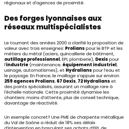
régionaux et d’agences de proximité.
Des forges lyonnaises aux
réseaux multispécialistes
Le tournant des années 2000 a clarifié la proposition de
valeur avec trois enseignes:
Prolians
pour le BTP et les
métiers du métal (aciers, quincaillerie de bâtiment,
outillage professionnel
, EPI, plomberie),
Dexis
pour
l’
industrie
(maintenance,
équipement industriel
,
usinage, automatismes), et
Hydralians
pour l’eau et
le paysage. En France, le maillage s’appuie sur environ
259 agences Prolians
,
67 Dexis
,
72 Hydralians
et
des points spécialisés, assurant un maillage rare à
l’échelle nationale. Cette proximité dynamise les
chantiers: moins d’attente, plus de conseil technique,
davantage de réactivité.
Un exemple concret? Une PME de charpente métallique
du Val de Saône a réduit de 18% ses délais
d’intervention en basculant ses achats d’EPI, de