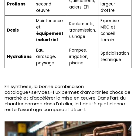
Quincaillerie,
Prolians
second
largeur
aciers, EPI
œuvre
d’offre
Maintenance
Expertise
Roulements,
et
MRO et
Dexis
transmission,
équipement
conseil
usinage
industriel
terrain
Eau,
Pompes,
Spécialisation
Hydralians
arrosage,
irrigation,
technique
paysage
piscine
En synthèse, la bonne combinaison
catalogue+services+flux permet d’amortir les chocs de
marché et d’accélérer la mise en œuvre. Dans l’art du
chantier comme dans l’atelier, la fiabilité quotidienne
reste l’avantage comparatif décisif.