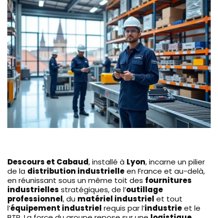
Descours et Cabaud
, installé à
Lyon
, incarne un pilier
de la
distribution industrielle
en France et au-delà,
en réunissant sous un même toit des
fournitures
industrielles
stratégiques, de l’
outillage
professionnel
, du
matériel industriel
et tout
l’
équipement industriel
requis par l’
industrie
et le
BTP. La force du groupe repose sur une
logistique