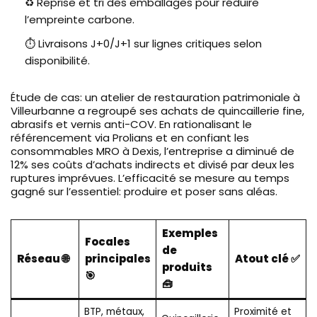
♻️ Reprise et tri des emballages pour réduire
l’empreinte carbone.
⏱️ Livraisons J+0/J+1 sur lignes critiques selon
disponibilité.
Étude de cas: un atelier de restauration patrimoniale à
Villeurbanne a regroupé ses achats de quincaillerie fine,
abrasifs et vernis anti-COV. En rationalisant le
référencement via Prolians et en confiant les
consommables MRO à Dexis, l’entreprise a diminué de
12% ses coûts d’achats indirects et divisé par deux les
ruptures imprévues. L’efficacité se mesure au temps
gagné sur l’essentiel: produire et poser sans aléas.
Exemples
Focales
de
Réseau 🌐
principales
Atout clé ✅
produits
🎯
🧰
BTP, métaux,
Proximité et