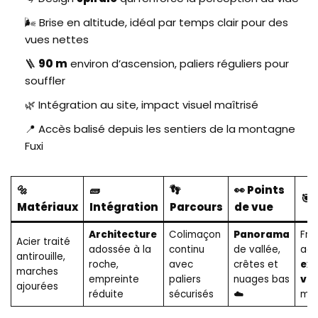
🌬️ Brise en altitude, idéal par temps clair pour des
vues nettes
🪜
90 m
environ d’ascension, paliers réguliers pour
souffler
🌿 Intégration au site, impact visuel maîtrisé
📍 Accès balisé depuis les sentiers de la montagne
Fuxi
🔩
🧱
👣
👀 Points
🎯 
Matériaux
Intégration
Parcours
de vue
Architecture
Colimaçon
Panorama
Fri
Acier traité
adossée à la
continu
de vallée,
acc
antirouille,
roche,
avec
crêtes et
exp
marches
empreinte
paliers
nuages bas
ver
ajourées
réduite
sécurisés
☁️
mé