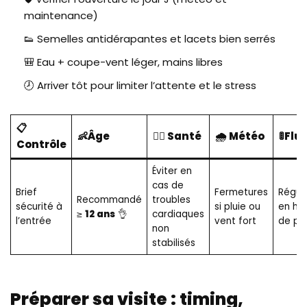
maintenance)
👟 Semelles antidérapantes et lacets bien serrés
🎒 Eau + coupe-vent léger, mains libres
🕗 Arriver tôt pour limiter l’attente et le stress
📋
👶Âge
🧑‍⚕️ Santé
🌧️ Météo
🚦Flu
Contrôle
Éviter en
cas de
Brief
Fermetures
Régul
Recommandé
troubles
sécurité à
si pluie ou
en he
≥
12 ans
👌
cardiaques
l’entrée
vent fort
de po
non
stabilisés
Préparer sa visite : timing,