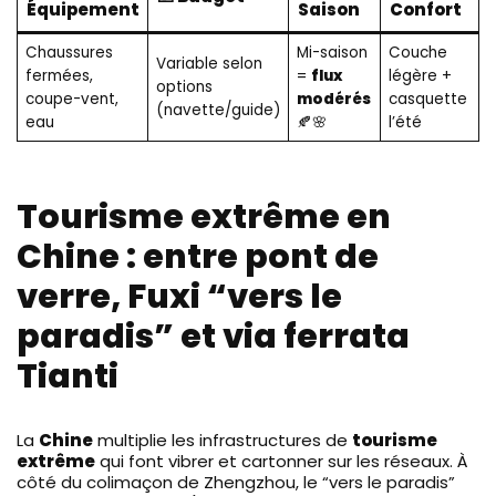
Équipement
Saison
Confort
Chaussures
Mi-saison
Couche
Variable selon
fermées,
=
flux
légère +
options
coupe-vent,
modérés
casquette
(navette/guide)
eau
🍂🌸
l’été
Tourisme extrême en
Chine : entre pont de
verre, Fuxi “vers le
paradis” et via ferrata
Tianti
La
Chine
multiplie les infrastructures de
tourisme
extrême
qui font vibrer et cartonner sur les réseaux. À
côté du colimaçon de Zhengzhou, le “vers le paradis”