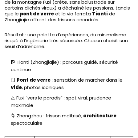
de la montagne Fuxi (crête, sans balustrade sur
certains clichés viraux) a déchaîné les passions, tandis
que le
pont de verre
et la via ferrata
Tianti
de
Zhangjiajie offrent des frissons encadrés.
Résultat : une palette d’expériences, du minimalisme
risqué à l’ingénierie très sécurisée. Chacun choisit son
seuil d’adrénaline.
🧗 Tianti (Zhangjiajie) : parcours guidé, sécurité
continue
🪟
Pont de verre
: sensation de marcher dans le
vide
, photos iconiques
⚠️ Fuxi “vers le paradis” : spot viral, prudence
maximale
🌀 Zhengzhou : frisson maîtrisé,
architecture
spectaculaire