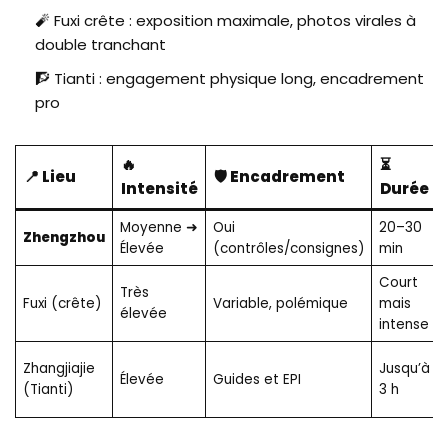
🧨 Fuxi crête : exposition maximale, photos virales à
double tranchant
🧗 Tianti : engagement physique long, encadrement
pro
🔥
⏳
📍 Lieu
🛡️ Encadrement
Intensité
Durée
Moyenne ➜
Oui
20–30
Zhengzhou
Élevée
(contrôles/consignes)
min
Court
Très
Fuxi (crête)
Variable, polémique
mais
élevée
intense
Zhangjiajie
Jusqu’à
Élevée
Guides et EPI
(Tianti)
3 h