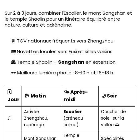
Sur 2 à 3 jours, combiner l’Escalier, le mont Songshan et
le temple Shaolin pour un itinéraire équilibré entre
nature, culture et adrénaline.
🚆 TGV nationaux fréquents vers Zhengzhou
🚌 Navettes locales vers Fuxi et sites voisins
🏯 Temple Shaolin +
Songshan
en extension
🕶️ Meilleure lumière photo : 8–10 h et 16–18 h
🗓️
🌤️ Après-
🏞️ Matin
🌙 Soir
Jour
midi
Arrivée
Escalier
Coucher de
J1
Zhengzhou,
(créneau
soleil sur la
repérage
calme)
vallée 🌅
Temple
Mont Songshan,
Spécialités