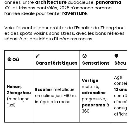
années. Entre
architecture
audacieuse,
panorama
XXL et frissons contrôlés, 2025 s’annonce comme
l’année idéale pour tenter l’
aventure
.
Voici l’essentiel pour profiter de l’Escalier de Zhengzhou
et des spots voisins sans stress, avec les bons réflexes
sécurité et des idées d’itinéraires malins.
📏
😮
🛡️
🧭 Où
Caractéristiques
Sensations
Sécuri
Âge
Vertige
conseillé
Henan,
maîtrisé,
Escalier
métallique
12 ans
,
Zhengzhou
adrénaline
en colimaçon, ~90 m,
contrôle
(montagne
progressive,
intégré à la roche
d’accès,
Fuxi)
panorama
à
consign
360°
affichée