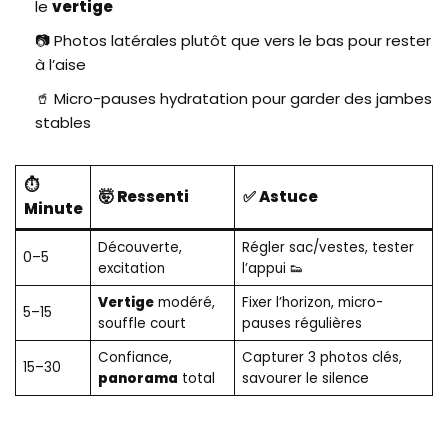
le
vertige
📷 Photos latérales plutôt que vers le bas pour rester
à l’aise
🥤 Micro-pauses hydratation pour garder des jambes
stables
⏱️
🤯 Ressenti
✅ Astuce
Minute
Découverte,
Régler sac/vestes, tester
0–5
excitation
l’appui 👟
Vertige
modéré,
Fixer l’horizon, micro-
5–15
souffle court
pauses régulières
Confiance,
Capturer 3 photos clés,
15–30
panorama
total
savourer le silence