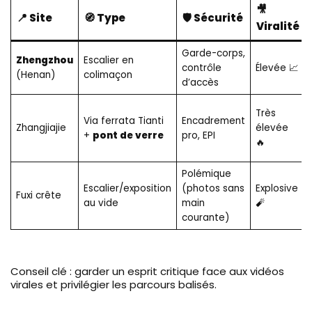
🎥
📍 Site
🧭 Type
🛡️ Sécurité
Viralité
Garde-corps,
Zhengzhou
Escalier en
contrôle
Élevée 📈
(Henan)
colimaçon
d’accès
Très
Via ferrata Tianti
Encadrement
Zhangjiajie
élevée
+
pont de verre
pro, EPI
🔥
Polémique
Escalier/exposition
(photos sans
Explosive
Fuxi crête
au vide
main
🧨
courante)
Conseil clé : garder un esprit critique face aux vidéos
virales et privilégier les parcours balisés.