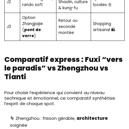
J2
Shaolin, culture
rando soft
locales 🍜
& kung-fu
Option
Retour ou
Zhangjiajie
Shopping
J3
seconde
(
pont de
artisanal 🛍️
montée
verre
)
Comparatif express : Fuxi “vers
le paradis” vs Zhengzhou vs
Tianti
Pour choisir l’expérience qui convient au niveau
technique et émotionnel, ce comparatif synthétise
l’esprit de chaque spot.
🌀 Zhengzhou : frisson gérable,
architecture
soignée