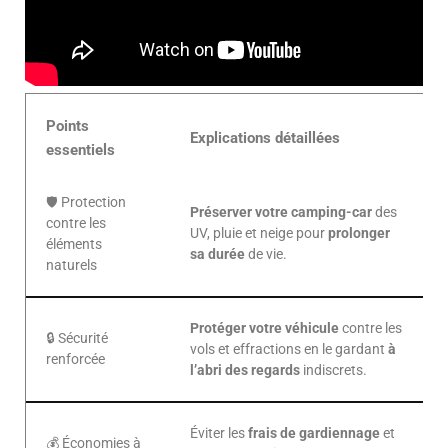
Points
Explications détaillées
essentiels
🛡️ Protection
Préserver votre camping-car
des
contre les
UV, pluie et neige pour
prolonger
éléments
sa durée
de vie.
naturels
Protéger votre véhicule
contre les
🔒 Sécurité
vols et effractions en le gardant
à
renforcée
l’abri des regards
indiscrets.
Éviter les
frais de gardiennage
et
💰 Économies à