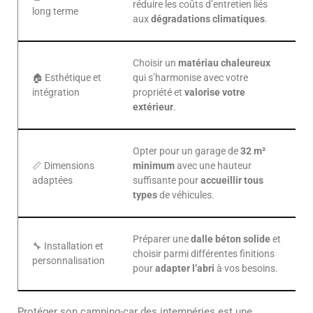
réduire les coûts d’entretien liés
long terme
aux
dégradations climatiques
.
Choisir un
matériau chaleureux
🏠 Esthétique et
qui s’harmonise avec votre
intégration
propriété et
valorise votre
extérieur
.
Opter pour un garage de
32 m²
📏 Dimensions
minimum
avec une hauteur
adaptées
suffisante pour
accueillir tous
types
de véhicules.
Préparer une
dalle béton solide
et
🔧 Installation et
choisir parmi différentes finitions
personnalisation
pour
adapter l’abri
à vos besoins.
Protéger son camping-car des intempéries est une