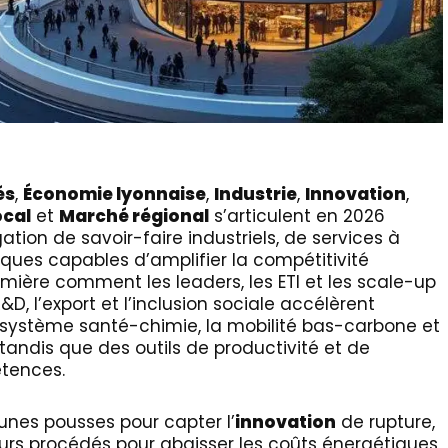
és
,
Économie lyonnaise
,
Industrie
,
Innovation
,
ocal
et
Marché régional
s’articulent en 2026
ion de savoir-faire industriels, de services à
liques capables d’amplifier la compétitivité
ière comment les leaders, les ETI et les scale-up
D, l’export et l’inclusion sociale accélèrent
système santé-chimie, la mobilité bas-carbone et
tandis que des outils de productivité et de
étences.
eunes pousses pour capter l’
innovation
de rupture,
leurs procédés pour abaisser les coûts énergétiques,