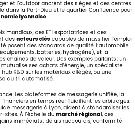
r et l’outdoor ancrent des sièges et des centres
le dans la Part-Dieu et le quartier Confluence pour
onomie lyonnaise
.
ls mondiaux, des ETI exportatrices et des
nt des
acteurs clés
capables de massifier l’emploi
té posent des standards de qualité, l’automobile
(équipements, batteries, hydrogène), et la
des chaînes de valeur. Des exemples parlants : un
 mutualise ses achats d’énergie, un spécialiste
 hub R&D sur les matériaux allégés, ou une
e au tri automatisé.
ance. Les plateformes de messagerie unifiée, la
inanciers en temps réel fluidifient les arbitrages.
uide messagerie à Lyon
, aident à standardiser les
-sites. À l’échelle du
marché régional
, ces
ains immédiats : délais raccourcis, conformité