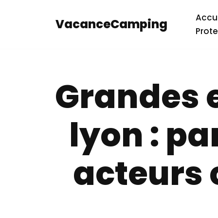
Accue
VacanceCamping
Aller
Prote
au
contenu
Grandes e
lyon : p
acteurs 