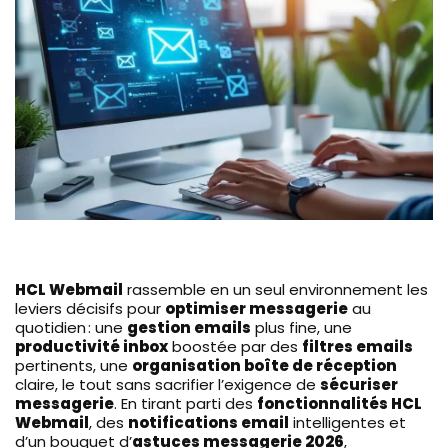
HCL Webmail
rassemble en un seul environnement les
leviers décisifs pour
optimiser messagerie
au
quotidien : une
gestion emails
plus fine, une
productivité inbox
boostée par des
filtres emails
pertinents, une
organisation boîte de réception
claire, le tout sans sacrifier l’exigence de
sécuriser
messagerie
. En tirant parti des
fonctionnalités HCL
Webmail
, des
notifications email
intelligentes et
d’un bouquet d’
astuces messagerie 2026
,