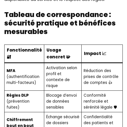
Tableau de correspondance :
sécurité pratique et bénéfices
mesurables
Fonctionnalité
Usage
Impact 📈
🔐
concret 🧩
Activation selon
MFA
Réduction des
profil et
(authentification
prises de contrôle
contexte de
multi-facteurs)
de comptes 👍
risque
Règles DLP
Blocage d’envoi
Conformité
(prévention
de données
renforcée et
fuites)
sensibles
sérénité légale 🛡️
Échange sécurisé
Confidentialité
Chiffrement
de dossiers
des patients et
bout en bout