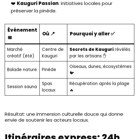
❤️
Kauguri Passion
: initiatives locales pour
préserver la pinède.
Événement
Où 📍
Pourquoi y aller ✅
📅
Marché
Centre de
Secrets de Kauguri
révélés
créatif (été)
Kauguri
par les artisans ✋
Oiseaux, dunes, écosystèmes
Balade nature
Pinède
🐦
Spas
Récupération après la plage
Session sauna
locaux
🔥
Résultat: une immersion culturelle douce qui donne
envie de soutenir les acteurs locaux.
Itinéraires express: 24h