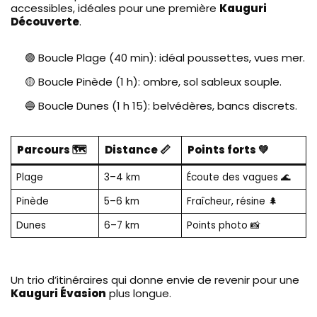
accessibles, idéales pour une première
Kauguri
Découverte
.
🟢 Boucle Plage (40 min): idéal poussettes, vues mer.
🟡 Boucle Pinède (1 h): ombre, sol sableux souple.
🔵 Boucle Dunes (1 h 15): belvédères, bancs discrets.
Parcours 🗺️
Distance 📏
Points forts 💚
Plage
3–4 km
Écoute des vagues 🌊
Pinède
5–6 km
Fraîcheur, résine 🌲
Dunes
6–7 km
Points photo 📸
Un trio d’itinéraires qui donne envie de revenir pour une
Kauguri Évasion
plus longue.