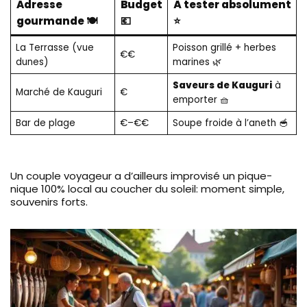
Adresse
Budget
À tester absolument
gourmande 🍽️
💶
⭐
La Terrasse (vue
Poisson grillé + herbes
€€
dunes)
marines 🌿
Saveurs de Kauguri
à
Marché de Kauguri
€
emporter 🧺
Bar de plage
€–€€
Soupe froide à l’aneth 🥣
Un couple voyageur a d’ailleurs improvisé un pique-
nique 100% local au coucher du soleil: moment simple,
souvenirs forts.