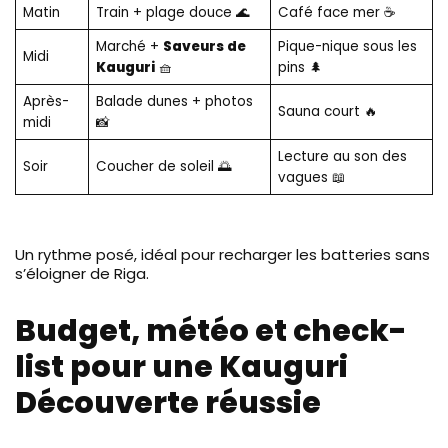
Matin
Train + plage douce 🌊
Café face mer ☕
Marché +
Saveurs de
Pique-nique sous les
Midi
Kauguri
🧺
pins 🌲
Après-
Balade dunes + photos
Sauna court 🔥
midi
📸
Lecture au son des
Soir
Coucher de soleil 🌅
vagues 📖
Un rythme posé, idéal pour recharger les batteries sans
s’éloigner de Riga.
Budget, météo et check-
list pour une Kauguri
Découverte réussie