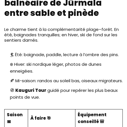
balnéaire de Jūrmala
entre sable et pinède
Le charme tient à la complémentarité plage–forêt. En
été, baignades tranquilles; en hiver, ski de fond sur les
sentiers damés.
🏄 Été: baignade, paddle, lecture à l’ombre des pins.
❄️ Hiver: ski nordique léger, photos de dunes
enneigées.
🍂 Mi-saison: randos au soleil bas, oiseaux migrateurs.
🧭
Kauguri Tour
guidé pour repérer les plus beaux
points de vue.
Saison
Équipement
À faire 🎯
📅
conseillé 🎒