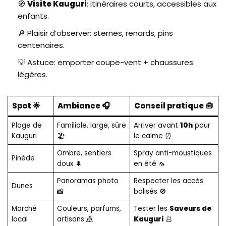
🧭
Visite Kauguri
: itinéraires courts, accessibles aux
enfants.
🔎 Plaisir d’observer: sternes, renards, pins
centenaires.
💡 Astuce: emporter coupe-vent + chaussures
légères.
Spot 🌟
Ambiance 🎧
Conseil pratique 🧰
Plage de
Familiale, large, sûre
Arriver avant
10h
pour
Kauguri
🏖️
le calme ⏰
Ombre, sentiers
Spray anti-moustiques
Pinède
doux 🌲
en été 🦟
Panoramas photo
Respecter les accès
Dunes
📸
balisés 🚫
Marché
Couleurs, parfums,
Tester les
Saveurs de
local
artisans 🎪
Kauguri
🥟