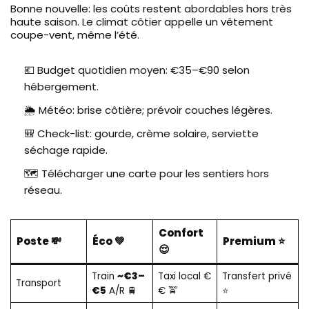
Bonne nouvelle: les coûts restent abordables hors très
haute saison. Le climat côtier appelle un vêtement
coupe-vent, même l’été.
💶 Budget quotidien moyen: €35–€90 selon
hébergement.
🌦️ Météo: brise côtière; prévoir couches légères.
🎒 Check-list: gourde, crème solaire, serviette
séchage rapide.
🗺️ Télécharger une carte pour les sentiers hors
réseau.
Confort
Poste 💸
Éco 💚
Premium ⭐
😌
Train
~€3–
Taxi local €
Transfert privé
Transport
€5
A/R 🚆
€ 🚖
⭐