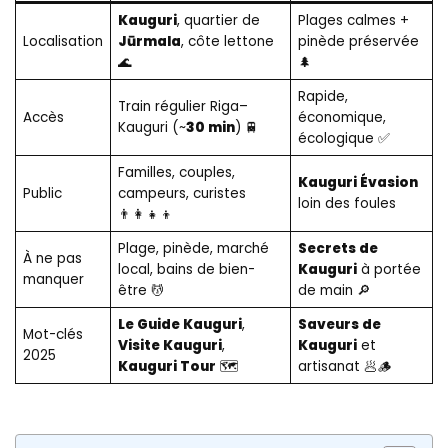
Kauguri
, quartier de
Plages calmes +
Localisation
Jūrmala
, côte lettone
pinède préservée
🌊
🌲
Rapide,
Train régulier Riga–
Accès
économique,
Kauguri (~
30 min
) 🚆
écologique ✅
Familles, couples,
Kauguri Évasion
Public
campeurs, curistes
loin des foules
👨‍👩‍👧‍👦
Plage, pinède, marché
Secrets de
À ne pas
local, bains de bien-
Kauguri
à portée
manquer
être 💆
de main 🔎
Le Guide Kauguri
,
Saveurs de
Mot-clés
Visite Kauguri
,
Kauguri
et
2025
Kauguri Tour
🗺️
artisanat 🥟🪵