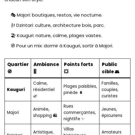
🎭 Majori: boutiques, restos, vie nocturne.
🎻 Dzintari: culture, architecture bois, parc.
🏖️ Kauguri: nature, calme, plages vastes.
🧭 Pour un mix: dormir à Kauguri, sortir à Majori.
Quartier
Ambiance
Points forts
Public
🧭
🎚️
💥
cible 👥
Calme,
Familles,
Plages paisibles,
Kauguri
résidentiel
couples,
pinède 🌲
🌿
curistes
Rues
Animée,
Jeunes,
Majori
commerçantes,
shopping 🛍️
épicuriens
nightlife ✨
Villas
Artistique,
Amateurs