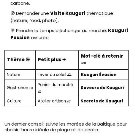
carbone.
🧭 Demander une
Visite Kauguri
thématique
(nature, food, photo).
💬 Prendre le temps d’échanger au marché:
Kauguri
Passion
assurée.
Mot-clé à retenir
Thème 🎯
Petit plus ➕
🗝️
Nature
Lever du soleil 🌅
Kauguri Évasion
Panier du marché
Gastronomie
Saveurs de Kauguri
🧺
Culture
Atelier artisan 🌿
Secrets de Kauguri
Un dernier conseil: suivre les marées de la Baltique pour
choisir l’heure idéale de plage et de photo.