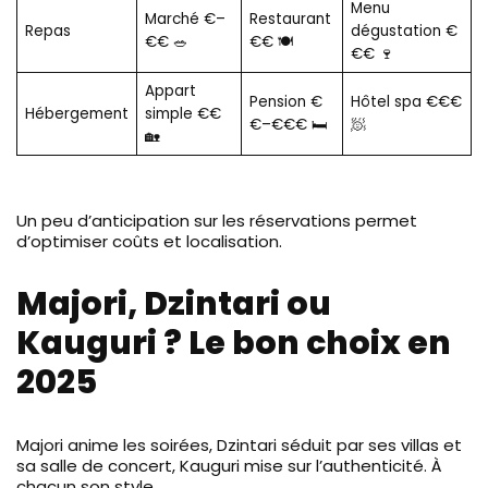
Menu
Marché €–
Restaurant
Repas
dégustation €
€€ 🥗
€€ 🍽️
€€ 🍷
Appart
Pension €
Hôtel spa €€€
Hébergement
simple €€
€–€€€ 🛏️
🧖
🏡
Un peu d’anticipation sur les réservations permet
d’optimiser coûts et localisation.
Majori, Dzintari ou
Kauguri ? Le bon choix en
2025
Majori anime les soirées, Dzintari séduit par ses villas et
sa salle de concert, Kauguri mise sur l’authenticité. À
chacun son style.