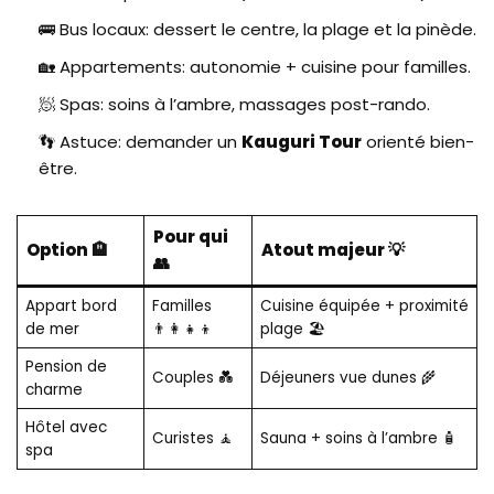
🚌 Bus locaux: dessert le centre, la plage et la pinède.
🏡 Appartements: autonomie + cuisine pour familles.
🧖 Spas: soins à l’ambre, massages post-rando.
👣 Astuce: demander un
Kauguri Tour
orienté bien-
être.
Pour qui
Option 🏨
Atout majeur 💡
👥
Appart bord
Familles
Cuisine équipée + proximité
de mer
👨‍👩‍👧‍👦
plage 🏖️
Pension de
Couples 💑
Déjeuners vue dunes 🌾
charme
Hôtel avec
Curistes 🧘
Sauna + soins à l’ambre 🧴
spa